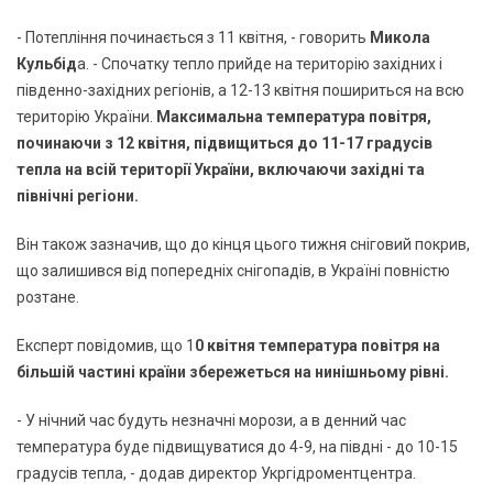
- Потепління починається з 11 квітня, - говорить
Микола
Кульбід
а. - Спочатку тепло прийде на територію західних і
південно-західних регіонів, а 12-13 квітня пошириться на всю
територію України.
Максимальна температура повітря,
починаючи з 12 квітня, підвищиться до 11-17 градусів
тепла на всій території України, включаючи західні та
північні регіони.
Він також зазначив, що до кінця цього тижня сніговий покрив,
що залишився від попередніх снігопадів, в Україні повністю
розтане.
Експерт повідомив, що 1
0 квітня температура повітря на
більшій частині країни збережеться на нинішньому рівні.
- У нічний час будуть незначні морози, а в денний час
температура буде підвищуватися до 4-9, на півдні - до 10-15
градусів тепла, - додав директор Укргідроментцентра.