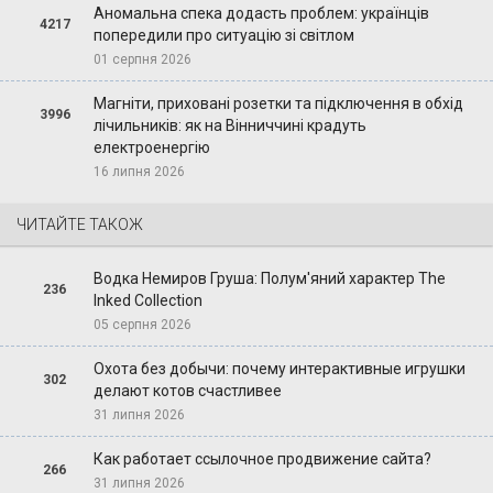
Аномальна спека додасть проблем: українців
4217
попередили про ситуацію зі світлом
01 серпня 2026
Магніти, приховані розетки та підключення в обхід
3996
лічильників: як на Вінниччині крадуть
електроенергію
16 липня 2026
ЧИТАЙТЕ ТАКОЖ
Водка Немиров Груша: Полум'яний характер The
236
Inked Collection
05 серпня 2026
Охота без добычи: почему интерактивные игрушки
302
делают котов счастливее
31 липня 2026
Как работает ссылочное продвижение сайта?
266
31 липня 2026