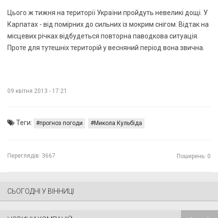
Цього ж тижня на території України пройдуть невеликі дощі. У
Карпатах - від помірних до сильних із мокрим снігом. Відтак на
місцевих річках відбудеться повторна паводкова ситуація.
Проте для тутешніх територій у весняний період вона звична.
09 квітня 2013 - 17:21
Теги:
прогноз погоди
Микола Кульбіда
Переглядів:
3667
Поширень: 0
СЬОГОДНІ У ВІННИЦІ