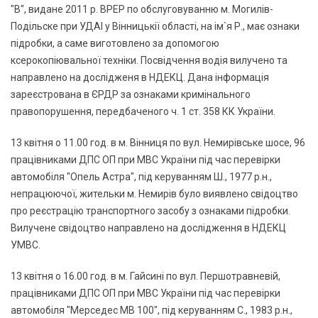
"В", видане 2011 р. ВРЕР по обслуговуванню м. Могилів-
Подільске при УДАІ у Вінницькії області, на ім`я Р., має ознаки
підробки, а саме виготовлено за допомогою
ксерокопіювальної техніки. Посвідчення водія вилучено та
направлено на дослідженя в НДЕКЦ. Дана інформація
зареєстрована в ЄРДР за ознаками кримінального
правопорушення, передбаченого ч. 1 ст. 358 КК України.
13 квітня о 11.00 год. в м. Вінниця по вул. Немирівське шосе, 96
працівниками ДПС ОП при МВС України під час перевірки
автомобіля "Опель Астра", під керуванням Ш., 1977 р.н.,
непрацюючої, жительки м. Немирів було виявлено свідоцтво
про реєстрацію транспортного засобу з ознаками підробки.
Вилучене свідоцтво направлено на дослідження в НДЕКЦ
УМВС.
13 квітня о 16.00 год. в м. Гайсині по вул. Першотравневій,
працівниками ДПС ОП при МВС України під час перевірки
автомобіля "Мерседес МВ 100", під керуванням С., 1983 р.н.,