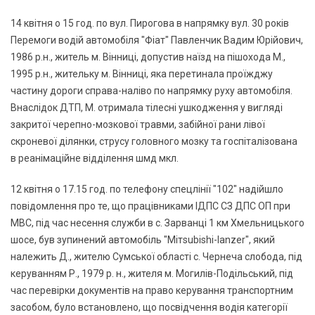
14 квітня о 15 год. по вул. Пирогова в напрямку вул. 30 років
Перемоги водій автомобіля "Фіат" Павленчик Вадим Юрійович,
1986 р.н., житель м. Вінниці, допустив наїзд на пішохода М.,
1995 р.н., жительку м. Вінниці, яка перетинала проїжджу
частину дороги справа-наліво по напрямку руху автомобіля.
Внаслідок ДТП, М. отримала тілесні ушкодження у вигляді
закритої черепно-мозкової травми, забійної рани лівої
скроневої ділянки, струсу головного мозку та госпіталізована
в реанімаційне відділення шмд мкл.
12 квітня о 17.15 год. по телефону спецлінії "102" надійшло
повідомлення про те, що працівниками ІДПС СЗ ДПС ОП при
МВС, під час несення служби в с. Зарванці 1 км Хмельницького
шосе, був зупинений автомобіль "Miтsubishi-lanzer", який
належить Д., жителю Сумської області с. Чернеча слобода, під
керуванням Р., 1979 р. н., жителя м. Могилів-Подільський, під
час перевірки документів на право керування транспортним
засобом, було встановлено, що посвідчення водія категорії