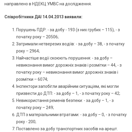
направлено в НДЕКЦ УМВС на дослідження.
Співробітники ДАІ 14.04.2013 виявили:
Порушень ПДР: - за добу - 193 (з них грубих – 115), - з
початку року – 20506;
Затримали нетверезих водіїв: - за добу – 38, - з початку
року – 2964;
Найчастіше водії скоюють порушення: - за добу –
невиконання вимог дорожніх знаків і розмітки – 44, - з
початку року – невиконання вимог дорожніх знаків і
розмітки – 6074;
Інспектори запобігли аварійним ситуаціям, які могли
призвести до ДТП: - за добу – 1, - з початку року – 42;
Невикористання ременів безпеки: - за добу – 1, - з
початку року – 249;
ДТП з матеріальними втратами: - за добу – 0, - з початку
року - 200;
Поставлено за добу транспортних засобів на арешт.