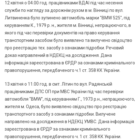
12 квітня о 04.00 год. працівниками ВДАІ під час несення
служби по нагляду за дорожнім рухом в м. Вінниці по вул.
Литвиненка було зупинено автомобіль марки "BMW 525", під
керуванням К., 1979 р. н., жителя м. Вінниці, непрацюючого, в
якого під час перевірки документів на право керування
транспортним засобом було виявлено та вилучено свідоцтво
про реестрацію тех. засобу з ознаками підробки. Речовий
доказ направлений в НДЕКЦ на дослідження. Дана
інформація зареєстрована в ЄРДР за ознаками кримінального
правопорушення, передбаченого ч.1 ст. 358 КК України.
13 квітня о 11.00 год. в смт. Літин по вул. Радянській
працівниками ДПС ОП при МВС України під час перевірки
автомобіля "BMW", під керуванням Г., 1973 р.н., непрацюючого,
жителя м. Одеса, було виявлено свідоцтво про реєстрацію
транспортного засобу з ознаками підробки. Вилучене
направлено на дослідження в НДЕКЦ УМВС. Дана інформація
зареєстрована в ЄРДР за ознаками кримінального
правопорушення, передбаченого ч. 1 ст. 358 КК України.