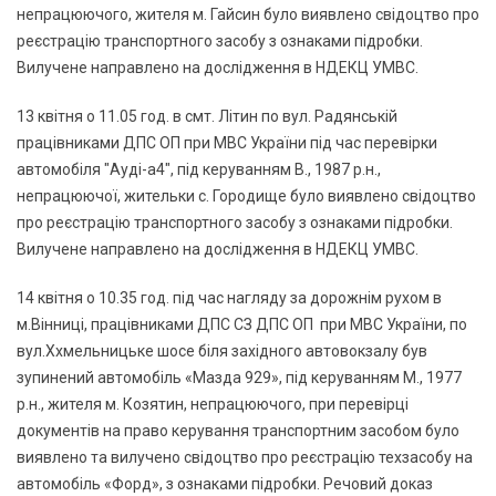
непрацюючого, жителя м. Гайсин було виявлено свідоцтво про
реєстрацію транспортного засобу з ознаками підробки.
Вилучене направлено на дослідження в НДЕКЦ УМВС.
13 квітня о 11.05 год. в смт. Літин по вул. Радянській
працівниками ДПС ОП при МВС України під час перевірки
автомобіля "Ауді-а4", під керуванням В., 1987 р.н.,
непрацюючої, жительки с. Городище було виявлено свідоцтво
про реєстрацію транспортного засобу з ознаками підробки.
Вилучене направлено на дослідження в НДЕКЦ УМВС.
14 квітня о 10.35 год. під час нагляду за дорожнім рухом в
м.Вінниці, працівниками ДПС СЗ ДПС ОП при МВС України, по
вул.Ххмельницьке шосе біля західного автовокзалу був
зупинений автомобіль «Мазда 929», під керуванням М., 1977
р.н., жителя м. Козятин, непрацюючого, при перевірці
документів на право керування транспортним засобом було
виявлено та вилучено свідоцтво про реєстрацію техзасобу на
автомобіль «Форд», з ознаками підробки. Речовий доказ