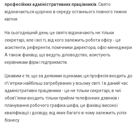
професійних адміністративних працівників
. Свято
відзначається щорічно в середу останнього повного тижня
квітня.
На сьогоднішній день це свято відзначають не тільки
секретарі, але і всі ті, від кого залежить робота офісу - це
асистенти, референти, помічники директора, офіс-менеджери.
А також фахівці, що ведуть діловодство, асистують
керівникам фірм і підприємств.
Цікавим є те, що за деякими оцінками, ця професія входить до
п\'ятірки найбільш затребуваних у всьому світі. І в даний час
адміністративні працівники - це не тільки секретарі, в чиї
обов\'язки входить тільки прийом телефонних дзвінків і
планування робочого графіка шефа, це фахівці високої
кваліфікації і досвіду, від яких багато в чому залежить успіх
бізнесу.