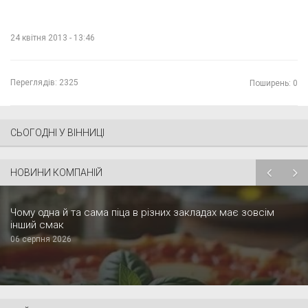
24 квітня 2013 - 13:46
Переглядів:
2325
Поширень: 0
СЬОГОДНІ У ВІННИЦІ
НОВИНИ КОМПАНІЙ
Чому одна й та сама піца в різних закладах має зовсім
інший смак
06 серпня 2026