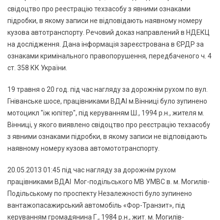
свідоцтво про реестрацію техзасобу з явними ознаками
підробки, в якому записи не відповідають наявному номеру
кузова автотранспорту. Речовий доказ направлений в НДЕКЦ
на дослідження. Дана інформація зареєстрована в ЄРДР за
ознаками кримінального правопорушення, передбаченого ч. 4
ст. 358 КК України.
19 травня о 20 год. під час нагляду за дорожнім рухом по вул.
Гніванське шосе, працівниками ВДАІ м.Вінниці було зупинено
мотоцикл "іж юпітер", під керуванням Ш., 1994 р.н., жителя м.
Вінниці, у якого виявлено свідоцтво про реєстрацію техзасобу
з явними ознаками підробки, в якому записи не відповідають
наявному номеру кузова автомототранспорту.
20.05.2013 01:45 під час нагляду за дорожнім рухом
працівниками ВДАІ Мог-подільського МВ УМВС в. м. Могилів-
Подільському по проспекту Незалежності було зупинено
вантажопасажирський автомобіль «Фор-Транзит», під
керуванням громадянина Г., 1984 р.н., жит. м. Могилів-