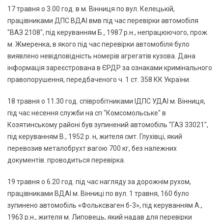
17 травня о 3.00 год. в м. Вінниця по вул. Келецькій,
працівниками ДПС ВДАІ вмв під час перевірки автомобіля
"ВАЗ 2108", під керуванням Б., 1987 р.н., непрацюючого, прож.
м. Жмеренка, в якого під час перевірки автомобіля було
виявлено невідповідність номерів агрегатів кузова. Дана
інформація зареєстрована в ЄРДР за ознаками кримінального
правопорушення, передбаченого ч. 1 ст. 358 КК України.
18 травня о 11.30 год. співробітниками ІДПС УДАІ м. Вінниця,
під час несення служби на сп "Комсомольське" в
Козятинському районі був зупинений автомобіль "ГАЗ 33021",
під керуванням В., 1952 р. н, жителя смт. Глухівці, який
перевозив металобрухт вагою 700 кг, без належних
документів. проводиться перевірка.
19 травня о 6.20 год. під час нагляду за дорожнім рухом,
працівниками ВДАІ м. Вінниці по вул. 1 травня, 160 було
зупинено автомобіль «Фольксваген б-3», під керуванням А.,
1963 р.н., жителя м. Липовець, який надав для перевірки