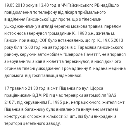
19.05.2013 року в 13.40 год. в ЧЧ Гайсинського РВ надiйшло
повідомлення по телефону від лікаря приймального
відділення Гайсинської црл про те, що з тілесними
ушкодженнями у вигляді черепно мозкова травма, перелом
кісток носа звернувся громадянин К., 1983 р.н., житель м.
Гайсин. при виїзді СОГ було встановлено, що гр. К., 19.05.2013
року біля 12.00 год. на автодорозі в с. Тарасівка гайсинського
району, керуючи автомобілем "Шевроле Лачетті", не впорався
з керуванням, зїхав в кювет та перекинувся, в наслідок чого
отримав тілесні ушкодження. Громадянину К. надана медична
допомога. від госпіталізації відмовився.
17 травня о 21.30 год. в смт. Піщанка по вул. Щорса
працівниками ВДАІ РВ під час перевірки автомобіля "ВАЗ
2107", під керуванням Г., 1985 р.н., непрацюючого, жителя смт.
Піщанка в багажнику було виявлено та вилучено металеві
конструкції огорожі в кількості 21 шт., які були викрадені з
території цегельного заводу.