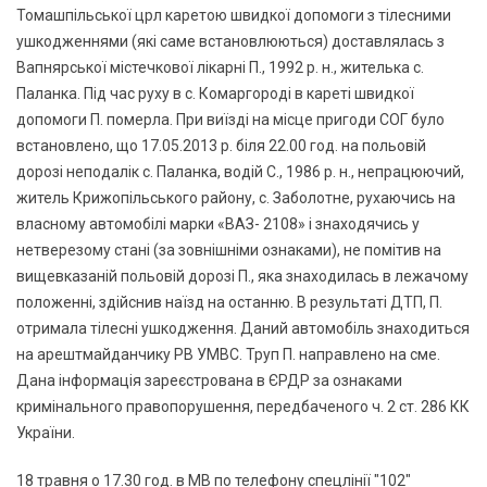
Томашпільської црл каретою швидкої допомоги з тілесними
ушкодженнями (які саме встановлюються) доставлялась з
Вапнярської містечкової лікарні П., 1992 р. н., жителька с.
Паланка. Під час руху в с. Комаргороді в кареті швидкої
допомоги П. померла. При виїзді на місце пригоди СОГ було
встановлено, що 17.05.2013 р. біля 22.00 год. на польовій
дорозі неподалік с. Паланка, водій С., 1986 р. н., непрацюючий,
житель Крижопільського району, с. Заболотне, рухаючись на
власному автомобілі марки «ВАЗ- 2108» і знаходячись у
нетверезому стані (за зовнішніми ознаками), не помітив на
вищевказаній польовій дорозі П., яка знаходилась в лежачому
положенні, здійснив наїзд на останню. В результаті ДТП, П.
отримала тілесні ушкодження. Даний автомобіль знаходиться
на арештмайданчику РВ УМВС. Труп П. направлено на сме.
Дана інформація зареєстрована в ЄРДР за ознаками
кримінального правопорушення, передбаченого ч. 2 ст. 286 КК
України.
18 травня о 17.30 год. в МВ по телефону спецлінії "102"