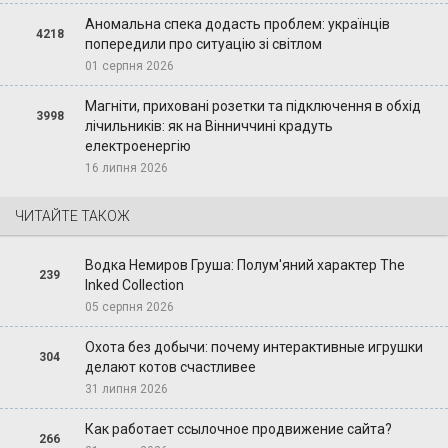
Аномальна спека додасть проблем: українців
4218
попередили про ситуацію зі світлом
01 серпня 2026
Магніти, приховані розетки та підключення в обхід
3998
лічильників: як на Вінниччині крадуть
електроенергію
16 липня 2026
ЧИТАЙТЕ ТАКОЖ
Водка Немиров Груша: Полум'яний характер The
239
Inked Collection
05 серпня 2026
Охота без добычи: почему интерактивные игрушки
304
делают котов счастливее
31 липня 2026
Как работает ссылочное продвижение сайта?
266