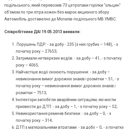
подільського, який перевозив 73 цетропаки горілки "єльцин"
об’ємом по три літра кожен без марок акцизного збору.
Автомобіль доставелно до Могилів-поділського МВ УМВС.
Співробітники ДАІ 19.05.2013 виявили:
Порушень ПДР: - за добу - 235 (з них грубих – 148), - з
початку року – 27653;
Затримали нетверезих водіїв: - за добу – 41, - з початку
року – 4065;
Найчастіше водії скоюють порушення: - за добу –
невиконання вимог дорожніх знаків і розмітки – 51, - з
початку року – невиконання вимог дорожніх знаків і
розмітки – 7513;
Інспектори запобігли аварійним ситуаціям, які могли
призвести до ДТП: - за добу – 1, - з початку року – 52;
Невикористання ременів безпеки: - за добу – 0, - з
початку року – 314;
ДТП з матеріальними втратами: - за добу – 0, - з початку