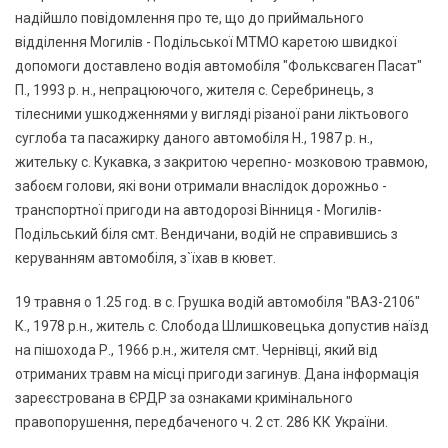
надiйшло повідомлення про те, що до приймального
відділення Могилів - Подільської МТМО каретою швидкої
допомоги доставлено водія автомобіля "Фольксваген Пасат"
П., 1993 р. н., непрацюючого, жителя с. Серебринець, з
тілесними ушкодженнями у вигляді різаної рани ліктьового
суглоба та пасажирку даного автомобіля Н., 1987 р. н.,
жительку с. Кукавка, з закритою черепно- мозковою травмою,
забоєм голови, які вони отримали внаслідок дорожньо -
транспортної пригоди на автодорозі Вінниця - Могилів-
Подільський біля смт. Вендичани, водій не справившись з
керуванням автомобіля, з`їхав в кювет.
19 травня о 1.25 год. в с. Грушка водій автомобіля "ВАЗ-2106"
К., 1978 р.н., житель с. Слобода Шлишковецька допустив наїзд
на пішохода Р., 1966 р.н., жителя смт. Чернівці, який від
отриманих травм на місці пригоди загинув. Дана інформація
зареєстрована в ЄРДР за ознаками кримінального
правопорушення, передбаченого ч. 2 ст. 286 КК України.