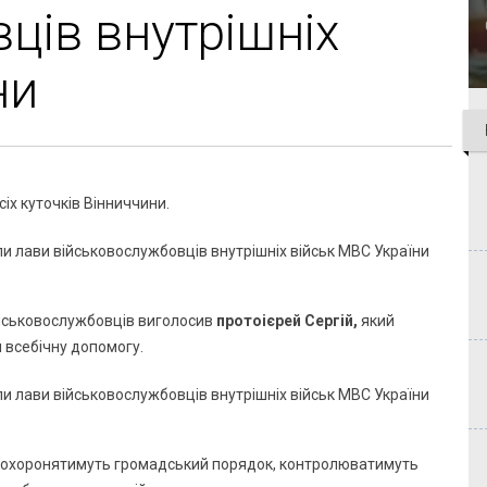
ців внутрішніх
ни
сіх куточків Вінниччини.
йськовослужбовців виголосив
протоієрей Сергій,
який
и всебічну допомогу.
и охоронятимуть громадський порядок, контролюватимуть