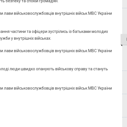
ть безпеку та спокій громадян.
ання частини та офіцери зустрілись із батьками молодих
лужби у внутрішніх військах.
лоді люди швидко опанують військову справу та стануть