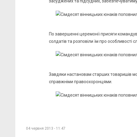
засуджених та підсудних, забезпечуватиму
По завершенні церемонії присяги командув
солдатів та розповіли їм про особливості с
Завдяки настановам старших товаришів мо
справжніми правоохоронцями.
04 червня 2013 - 11:47