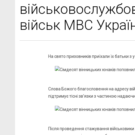
військовослужбов
військ МВС Украї
На свято призовників приїхали їх батьки з у
Слова Божого благословення на адресу ві
підтримує тісні зв’язки з частиною надаюч
Після проведення стажування військовик