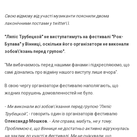
Свою відмову від участі музиканти пояснили двома
лаконічними постами у twitter\'і.
"Ляпіс Трубецкой" не виступатимуть на фестивалі "Рок-
Булава" у Вінниці, оскільки його організатори не виконали
зобов\'язань перед групою".
"Ми вибачаємось перед нашими фанами і підкресляюємо, що
самі дізнались про відміну нашого виступу лише вчора".
В свою чергу організатори фестивалю наполягають, що
жодних порушень домовленностей не було.
-
Ми виконали всі зобов\'язання перед групою "Ляпіс
Трубецкой"
, - говорить один із організаторів фестивалю
Олександр Мошков.
-
Але справа, мабуть, не у тому.
Проблемою є, що Вінниця не достатньо активно відгукнулась
на заклик до участі в фестивалі. Ми не очікували, що