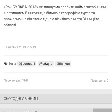
«Рок-БУЛАВА-2013» ми плануємо зробити наймасштабнiшим
Фестивалем Вiнничини, з більшою географією гуртів та
вважаємо що він стане гідною візитівкою мiста Вiнницi та
областi.
07 червня 2013 - 15:49
Теги:
фестивалі
Райдуга
Вінниця
Переглядів:
4847
Поширень: 0
СЬОГОДНІ У ВІННИЦІ