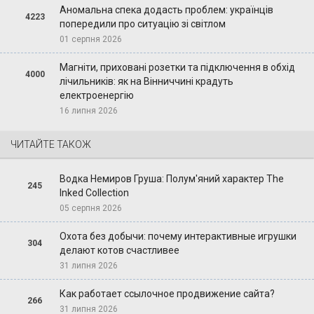
Аномальна спека додасть проблем: українців
4223
попередили про ситуацію зі світлом
01 серпня 2026
Магніти, приховані розетки та підключення в обхід
4000
лічильників: як на Вінниччині крадуть
електроенергію
16 липня 2026
ЧИТАЙТЕ ТАКОЖ
Водка Немиров Груша: Полум'яний характер The
245
Inked Collection
05 серпня 2026
Охота без добычи: почему интерактивные игрушки
304
делают котов счастливее
31 липня 2026
Как работает ссылочное продвижение сайта?
266
31 липня 2026