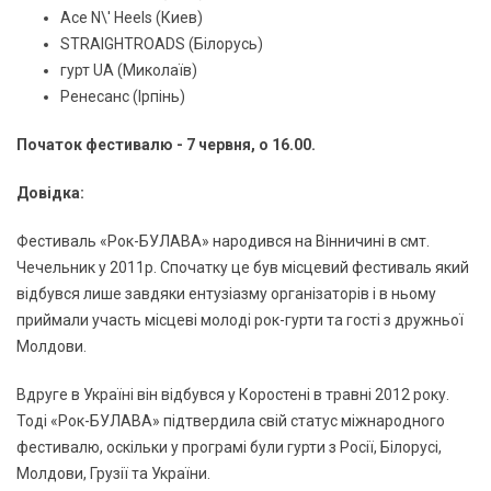
Ace N\' Heels (Киев)
STRAIGHTROADS (Білорусь)
гурт UA (Миколаїв)
Ренесанс (Ірпінь)
Початок фестивалю - 7 червня, о 16.00.
Довідка:
Фестиваль «Рок-БУЛАВА» народився на Вiнничинi в смт.
Чечельник у 2011р. Спочатку це був мiсцевий фестиваль який
відбувся лише завдяки ентузiазму органiзаторiв i в ньому
приймали участь мiсцеві молодi рок-гурти та гостi з дружньої
Молдови.
Вдруге в Українi вiн вiдбувся у Коростенi в травнi 2012 року.
Тоді «Рок-БУЛАВА» пiдтвердила свiй статус мiжнародного
фестивалю, оскільки у програмі були гурти з Росiї, Бiлорусi,
Молдови, Грузiї та України.