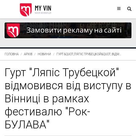
ГОЛОВНА
АРХІВ
НОВИНИ
ГУРТ &QUOT;ЛЯПІС ТРУБЕЦКОЙ&QUOT; ВІДМ...
Гурт "Ляпіс Трубецкой"
відмовився від виступу в
Вінниці в рамках
фестивалю "Рок-
БУЛАВА"