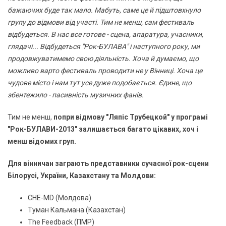
бажаючих буде так мало. Мабуть, саме це й підштовхнуло
групу до відмови від участі. Тим не менш, сам фестиваль
відбудеться. В нас все готове - сцена, апаратура, учасники,
глядачі... Відбудеться "Рок-БУЛАВА" і наступного року, ми
продовжуватимемо свою діяльність. Хоча й думаємо, що
можливо варто фестиваль проводити не у Вінниці. Хоча це
чудове місто і нам тут усе дуже подобається. Єдине, що
збентежило - пасивність музичних фанів.
Тим не менш,
попри відмову "Ляпіс Трубецкой" у програмі
"Рок-БУЛАВИ-2013" залишається багато цікавих, хоч і
менш відомих груп.
Для вінничан заграють представники сучасної рок-сцени
Білорусі, України, Казахстану та Молдови:
CHE-MD (Молдова)
Туман Кальмана (Казахстан)
The Feedback (ПМР)