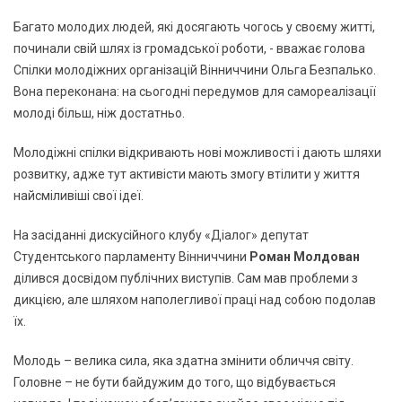
Багато молодих людей, які досягають чогось у своєму житті,
починали свій шлях із громадської роботи, - вважає голова
Спілки молодіжних організацій Вінниччини Ольга Безпалько.
Вона переконана: на сьогодні передумов для самореалізації
молоді більш, ніж достатньо.
Молодіжні спілки відкривають нові можливості і дають шляхи
розвитку, адже тут активісти мають змогу втілити у життя
найсміливіші свої ідеї.
На засіданні дискусійного клубу «Діалог» депутат
Студентського парламенту Вінниччини
Роман Молдован
ділився досвідом публічних виступів. Сам мав проблеми з
дикцією, але шляхом наполегливої праці над собою подолав
їх.
Молодь – велика сила, яка здатна змінити обличчя світу.
Головне – не бути байдужим до того, що відбувається