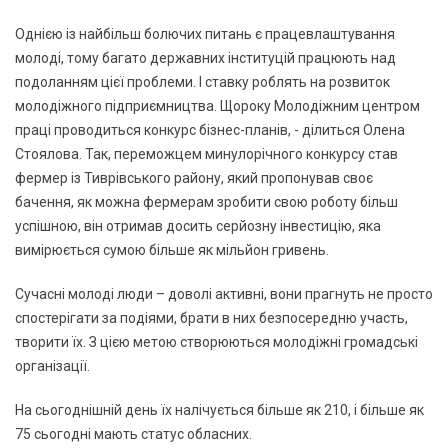
Однією із найбільш болючих питань є працевлаштування
молоді, тому багато державних інституцій працюють над
подоланням цієї проблеми. І ставку роблять на розвиток
молодіжного підприємництва. Щороку Молодіжним центром
праці проводиться конкурс бізнес-планів, - ділиться Олена
Стоялова. Так, переможцем минулорічного конкурсу став
фермер із Тиврівського району, який пропонував своє
бачення, як можна фермерам зробити свою роботу більш
успішною, він отримав досить серйозну інвестицію, яка
вимірюється сумою більше як мільйон гривень.
Сучасні молоді люди – доволі активні, вони прагнуть не просто
спостерігати за подіями, брати в них безпосередню участь,
творити їх. З цією метою створюються молодіжні громадські
організації.
На сьогоднішній день їх налічується більше як 210, і більше як
75 сьогодні мають статус обласних.