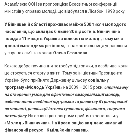
Асамблеєю ООН за пропозицією Всесвітньої конференції
міністрів у справах молоді, що відбулася в Лісабоні 1998 року.
У Вінницькій області проживає майже 500 тисяч молодого
населення, що складає більше 30 відсотків.
Вінниччина
посідає 11 місце в Україні за кількістю молоді, тому ми є
доволі «молодим» регіоном,
- вважає очільниця управління
у справах сім’ї та молоді
Олена Стоялова
.
Кожне добре починання потребує підтримки, а особливо, коли
це стосується старту в житті. Тому за ініціативи Президента
України було прийнято Державну цільову
соціальну
програму «Молодь України»
на 2009 – 2015 роки,
спрямовану
на створення умов для ефективної самореалізації молоді,
забезпечення всебічної підтримки та розвитку її громадської
активності, реалізації інтелектуального, фізичного, творчого
потенціалу
. На основі цієї програми прийнято регіональну
«Молодь Вінниччини».
На її реалізацію виділено чималий
фінансовий ресурс - 6 мільйонів гривень.