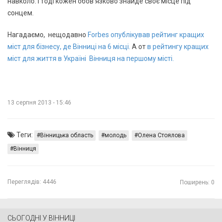
навколо. І тоді кожен обов’язково знайде своє місце під
сонцем.
Нагадаємо, нещодавно
Forbes опублікував рейтинг кращих
міст для бізнесу, де Вінниці на 6 місці.
А от
в рейтингу кращих
міст для життя в Україні Вінниця на першому місті.
13 серпня 2013 - 15:46
Теги:
Вінницька область
молодь
Олена Стоялова
Вінниця
Переглядів:
4446
Поширень: 0
СЬОГОДНІ У ВІННИЦІ