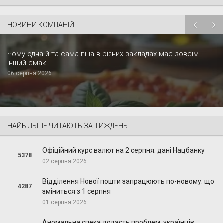
НОВИНИ КОМПАНІЙ
Чому одна й та сама піца в різних закладах має зовсім
інший смак
06 серпня 2026
НАЙБІЛЬШЕ ЧИТАЮТЬ ЗА ТИЖДЕНЬ
Офіційний курс валют на 2 серпня: дані Нацбанку
5378
02 серпня 2026
Відділення Нової пошти запрацюють по-новому: що
4287
зміниться з 1 серпня
01 серпня 2026
Аномальна спека додасть проблем: українців