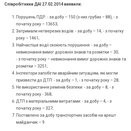
Співробітники ДАІ 27.02.2014 виявили:
Порушень ПДР: - за добу – 150 (з них грубих – 88), - з
початку року – 13653;
Затримали нетверезих водіїв: - за добу – 14, - з початку
року – 1461;
Найчастіше водії скоюють порушення: - за добу –
невиконання вимог дорожніх знаків та розмітки – 30,
- з початку року – невиконання вимог дорожніх знаків та
розмітки – 3251;
Інспектори запобігли аварійним ситуаціям, які могли
призвести до ДТП: - за добу – 1, - з початку року – 28;
Не використання ременів безпеки: - за добу – 8, - з
початку року - 368;
ДТП з матеріальними витратами: - за добу – 4, - з
початку року – 327;
Поставлено за добу транспортних засобів на арешт.
майданчик – 9.