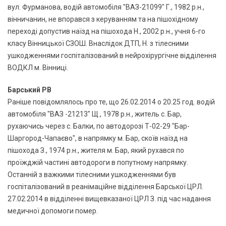
вул. Фурманова, водій автомобіля "ВАЗ-21099" Г., 1982 р.н.,
вінничанин, не впорався з керуванням та на пішохідному
переході допустив наїзд на пішохода Н., 2002 р.н., учня 6-го
класу Вінницької СЗОШ. Внаслідок ДТП, Н. з тілесними
ушкодженнями госпіталізований в нейрохірургічне відділення
ВОДКЛ м. Вінниці.
Барський РВ
Раніше повідомлялось про те, що 26.02.2014 о 20.25 год. водій
автомобіля "ВАЗ -21213" Щ., 1978 р.н., житель с. Бар,
рухаючись через с. Балки, по автодорозі Т-02-29 "Бар-
Шаргород-Чапаєво", в напрямку м. Бар, скоїв наїзд на
пішохода З., 1974 р.н., жителя м. Бар, який рухався по
проїжджій частині автодороги в попутному напрямку.
Останній з важкими тілесними ушкодженнями був
госпіталізований в реанімаційне відділення Барської ЦРЛ.
27.02.2014 в відділенні вищевказаної ЦРЛ З. під час надання
медичної допомоги помер.