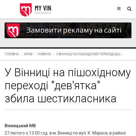
ГОЛОВНА
АРХІВ
НОВИНИ
У ВІННИЦІ НА ПІШОХІДНОМУ ПЕРЕХОДІ &QU...
У Вінниці на пішохідному
переході "дев'ятка"
збила шестикласника
Вінницький МВ
27 лютого о 13.00 год. в м. Вінниці по вул. К. Маркса, в районі