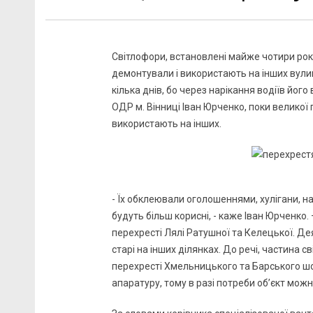
Світлофори, встановлені майже чотири рок
демонтували і використають на інших вули
кілька днів, бо через нарікання водіїв йо
ОДР м. Вінниці Іван Юрченко, поки великої
використають на інших.
- Їх обклеювали оголошеннями, хулігани, на
будуть більш корисні, - каже Іван Юрченко
перехресті Лялі Ратушної та Келецької. Д
старі на інших ділянках. До речі, частина 
перехресті Хмельницького та Барського шо
апаратуру, тому в разі потреби об’єкт мож