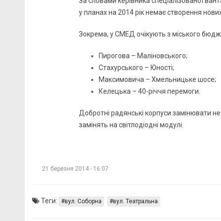
За словами керівника спеціалізованої вант
у планах на 2014 рік немає створення нови
Зокрема, у СМЕД очікують з міського бюдж
Пирогова – Маліновського;
Стахурського – Юності;
Максимовича – Хмельницьке шосе;
Келецька – 40-річчя перемоги.
Добротні радянські корпуси замінювати не 
замінять на світлодіодні модулі.
21 березня 2014 - 16:07
Теги:
вул. Соборна
вул. Театральна