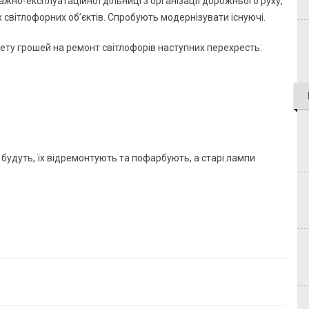
ажно-експлуатаційної дільниці з організації дорожнього руху,
х світлофорних об’єктів. Спробують модернізувати існуючі.
ету грошей на ремонт світлофорів наступних перехресть:
будуть, їх відремонтують та пофарбують, а старі лампи