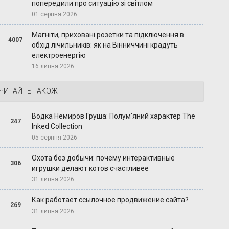
попередили про ситуацію зі світлом
01 серпня 2026
Магніти, приховані розетки та підключення в
4007
обхід лічильників: як на Вінниччині крадуть
електроенергію
16 липня 2026
ЧИТАЙТЕ ТАКОЖ
Водка Немиров Груша: Полум'яний характер The
247
Inked Collection
05 серпня 2026
Охота без добычи: почему интерактивные
306
игрушки делают котов счастливее
31 липня 2026
Как работает ссылочное продвижение сайта?
269
31 липня 2026