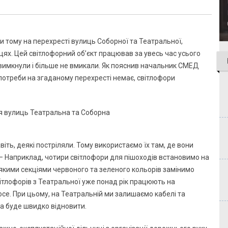
и тому на перехресті вулиць Соборної та Театральної,
цях. Цей світлофорний об’єкт працював за увесь час усього
го вимкнули і більше не вмикали. Як пояснив начальник СМЕД
 потреби на згаданому перехресті немає, світлофори
віть, деякі постріляли. Тому використаємо їх там, де вони
. – Наприклад, чотири світлофори для пішоходів встановимо на
еякими секціями червоного та зеленого кольорів замінимо
світлофорів з Театральної уже понад рік працюють на
се. При цьому, на Театральній ми залишаємо кабелі та
на буде швидко відновити.