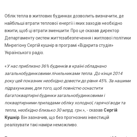
Облік тепла в житлових будинках дозволить визначити, де
найбільші втрати теплової енергії і яких заходів необхідно
вжити, щоб ці втрати зменшити. Про це сказав директор
Департаменту систем життєзабезпечення і житлової політики
Мінрегіону Сергій кушнір в програмі «Відкрита студія»
Українського радіо.
«
У нас приблизно 36% будинків в країні обладнано
загальнобудинковими лічильниками тепла. До кінця 2014
року цей показник необхідно довести до рівня 45%. За нашими
підрахунками, для того, щоб повністю оснастити
багатоквартирні будинки загальнобудинковими і
поквартирними приладами обліку холодної, гарячої води та
тепла, необхідно близько 30 млрд. грн.
», - сказав
Сергій
Кушнір
. Він зазначив, що без прогнозних інвестицій
реалізувати такі наміри неможливо.