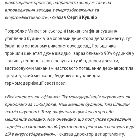
інвестиційних проектів, направляти знову ж таки на
впровадження заходів з енергозбереження та
енергоефективності
», - сказав
Сергій Кушнір
.
Розробляє Мінрегіон сьогодні і механізм фінансування
утеплення будинків. За словами директора департаменту, тут
Україна в основному використовує досвід Польщі, яка
пройшли цей етап дуже швидко і зараз близько 90% будинків у
Польщі утеплені. Такого результату їй вдалося досягти,
застосовуючи механізм часткового погашення державою тіла
кредиту, який мешканці будинку залучали для
термомодернізації своєї оселі.
«
Все впирається у фінанси. Термомодернізація окуповується
приблизно за 15-20 років. Чим менший будинок, тим більший
термін окупності. Тому, зацікавити цим інвестора або
мешканців складно. Але, очевидно, що поступове приведення
тарифів до економічно обґрунтованого рівня має спонукати до
дій з енергозбереження
», - сказав директор департаменту.