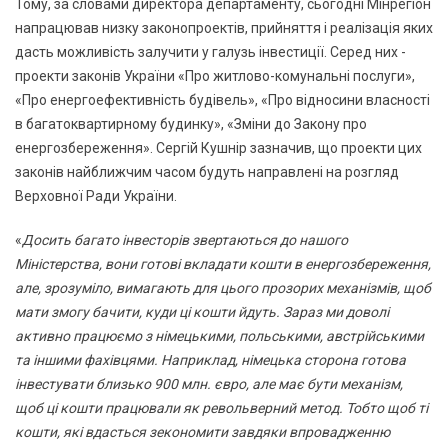
Тому, за словами директора департаменту, сьогодні Мінрегіон
напрацював низку законопроектів, прийняття і реалізація яких
дасть можливість залучити у галузь інвестиції. Серед них -
проекти законів України «Про житлово-комунальні послуги»,
«Про енергоефективність будівель», «Про відносини власності
в багатоквартирному будинку», «Зміни до Закону про
енергозбереження». Сергій Кушнір зазначив, що проекти цих
законів найближчим часом будуть направлені на розгляд
Верховної Ради України.
«
Досить багато інвесторів звертаються до нашого
Міністерства, вони готові вкладати кошти в енергозбереження,
але, зрозуміло, вимагають для цього прозорих механізмів, щоб
мати змогу бачити, куди ці кошти йдуть. Зараз ми доволі
активно працюємо з німецькими, польськими, австрійськими
та іншими фахівцями. Наприклад, німецька сторона готова
інвестувати близько 900 млн. євро, але має бути механізм,
щоб ці кошти працювали як револьверний метод. Тобто щоб ті
кошти, які вдасться зекономити завдяки впровадженню