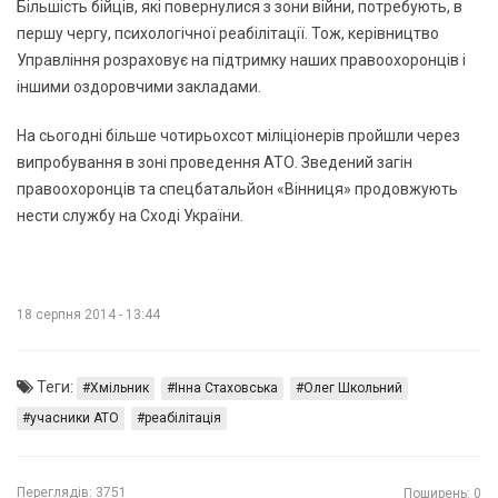
Більшість бійців, які повернулися з зони війни, потребують, в
першу чергу, психологічної реабілітації. Тож, керівництво
Управління розраховує на підтримку наших правоохоронців і
іншими оздоровчими закладами.
На сьогодні більше чотирьохсот міліціонерів пройшли через
випробування в зоні проведення АТО. Зведений загін
правоохоронців та спецбатальйон «Вінниця» продовжують
нести службу на Сході України.
18 серпня 2014 - 13:44
Теги:
Хмільник
Інна Стаховська
Олег Школьний
учасники АТО
реабілітація
Переглядів:
3751
Поширень: 0