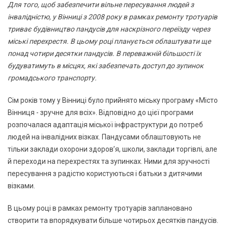
Для того, щоб забезпечити вільне пересування людей з
інвалідністю, у Вінниці з 2008 року в рамках ремонту тротуарів
триває будівництво пандусів для наскрізного переїзду через
міські перехрестя. В цьому році планується облаштувати ще
понад чотири десятки пандусів. В переважній більшості їх
будуватимуть в місцях, які забезпечать доступ до зупинок
громадського транспорту.
Сім років тому у Вінниці було прийнято міську програму «Місто
Вінниця - зручне для всіх». Відповідно до цієї програми
розпочалася адаптація міської інфраструктури до потреб
людей на інвалідних візках. Пандусами облаштовують не
тільки заклади охорони здоров’я, школи, заклади торгівлі, але
й переходи на перехрестях та зупинках. Ними для зручності
пересування з радістю користуються і батьки з дитячими
візками.
В цьому році в рамках ремонту тротуарів заплановано
створити та впорядкувати більше чотирьох десятків пандусів.