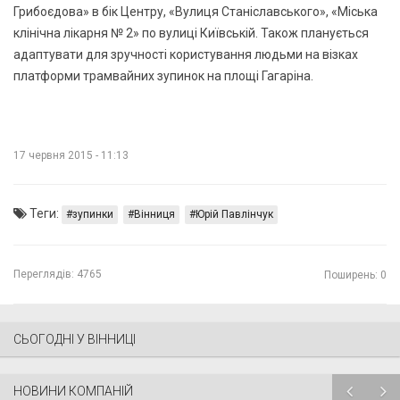
Грибоєдова» в бік Центру, «Вулиця Станіславського», «Міська
клінічна лікарня № 2» по вулиці Київській. Також планується
адаптувати для зручності користування людьми на візках
платформи трамвайних зупинок на площі Гагаріна. ​
17 червня 2015 - 11:13
Теги:
зупинки
Вінниця
Юрій Павлінчук
Переглядів:
4765
Поширень: 0
СЬОГОДНІ У ВІННИЦІ
НОВИНИ КОМПАНІЙ