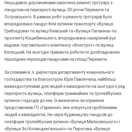
Нещодавно дорожниками закінчено ремонт тротуару з
пандусом на перехресті вулиць 50-річчя Перемоги та
Островського. В рамках робіт з ремонту тротуарів було
впорядковано пандус біля зупинки транспорту «Вулиця
Грибоєдова» по вулиці Київській та «Вулиця Папаніна» по
проспекту Коцюбинського, впорядковано наскрізний рух
вздовж торговельного комплексу «Фокстрот» по вулиці
Келецькій. На сьогодні тривають роботи по дообладнанню
пішохідних переходів пандусами на площі Перемоги.
За словами в. о. директора департаменту комунального
господарства та благоустрою Юрія Павлінчука, найбільш
важкодоступними для людей з інвалідністю на сьогодні є ряд
перехресть вулиць, платформ трамвайних та тролейбусних
зупинок і підходів до них. Їх визначено за сприяння
представників ГО «Гармонія», яке опікується проблемами
людей з інвалідністю. На черзі будівництво пандусів до
платформ тролейбусних зупинок «Вулиця Маліновського» і
«Вулиця Зої Космодем’янської» по Пирогова, «Вулиця