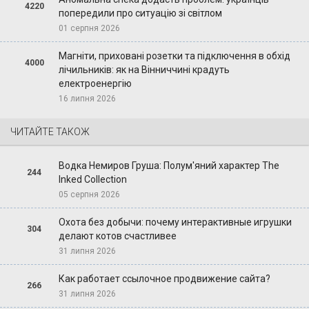
4220
попередили про ситуацію зі світлом
01 серпня 2026
Магніти, приховані розетки та підключення в обхід
4000
лічильників: як на Вінниччині крадуть
електроенергію
16 липня 2026
ЧИТАЙТЕ ТАКОЖ
Водка Немиров Груша: Полум'яний характер The
244
Inked Collection
05 серпня 2026
Охота без добычи: почему интерактивные игрушки
304
делают котов счастливее
31 липня 2026
Как работает ссылочное продвижение сайта?
266
31 липня 2026