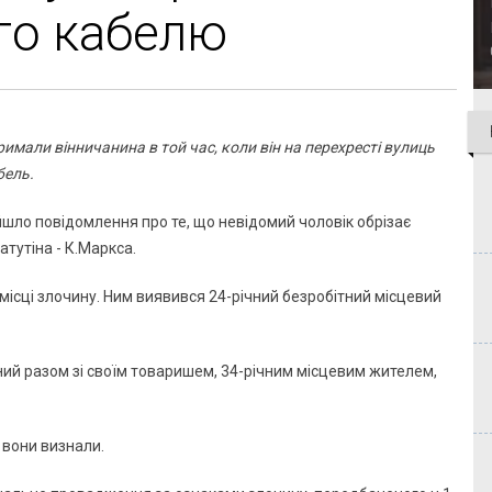
го кабелю
мали вінничанина в той час, коли він на перехресті вулиць
бель.
дійшло повідомлення про те, що невідомий чоловік обрізає
тутіна - К.Маркса.
ісці злочину. Ним виявився 24-річний безробітний місцевий
ний разом зі своїм товаришем, 34-річним місцевим жителем,
 вони визнали.