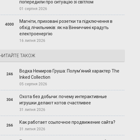
попередили про ситуацію зі світлом
01 серпня 2026
Магніти, приховані розетки та підключення в
4000
обхід лічильників: як на Вінниччині крадуть
електроенергію
16 липня 2026
ЧИТАЙТЕ ТАКОЖ
Водка Немиров Груша: Полум'яний характер The
246
Inked Collection
05 серпня 2026
Охота без добычи: почему интерактивные
304
игрушки делают котов счастливее
31 липня 2026
Как работает ссылочное продвижение сайта?
266
31 липня 2026