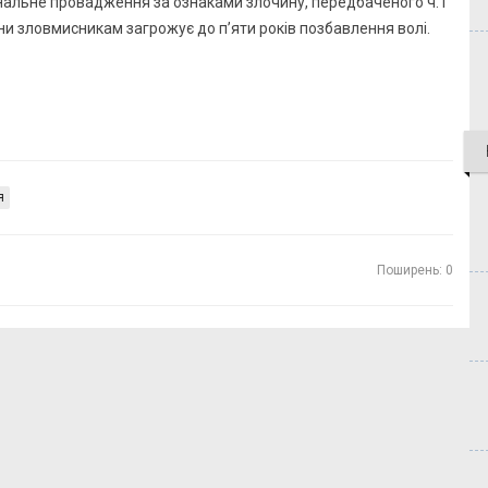
мінальне провадження за ознаками злочину, передбаченого ч.1
чини зловмисникам загрожує до п’яти років позбавлення волі.
я
Поширень: 0