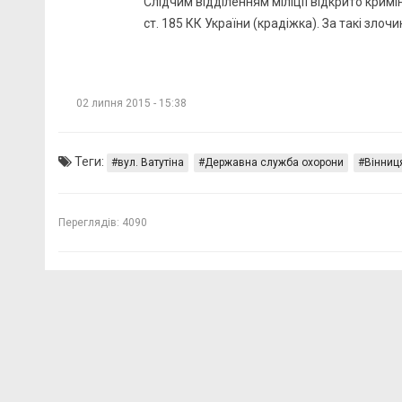
Слідчим відділенням міліції відкрито кри
ст. 185 КК України (крадіжка). За такі зло
02 липня 2015 - 15:38
Теги:
вул. Ватутіна
Державна служба охорони
Вінниц
Переглядів:
4090