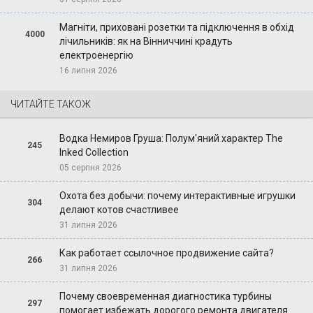
Магніти, приховані розетки та підключення в обхід
4000
лічильників: як на Вінниччині крадуть
електроенергію
16 липня 2026
ЧИТАЙТЕ ТАКОЖ
Водка Немиров Груша: Полум'яний характер The
245
Inked Collection
05 серпня 2026
Охота без добычи: почему интерактивные игрушки
304
делают котов счастливее
31 липня 2026
Как работает ссылочное продвижение сайта?
266
31 липня 2026
Почему своевременная диагностика турбины
297
помогает избежать дорогого ремонта двигателя