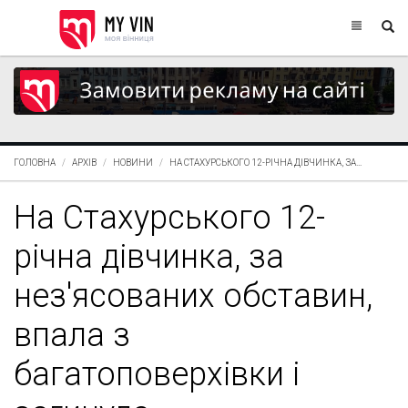
ГОЛОВНА
АРХІВ
НОВИНИ
НА СТАХУРСЬКОГО 12-РІЧНА ДІВЧИНКА, ЗА...
На Стахурського 12-
річна дівчинка, за
нез'ясованих обставин,
впала з
багатоповерхівки і