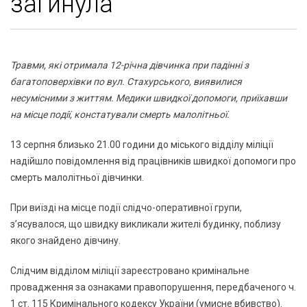
загинула
Травми, які отримала 12-річна дівчинка при падінні з
багатоповерхівки по вул. Стахурського, виявилися
несумісними з життям. Медики швидкої допомоги, приїхавши
на місце події, констатували смерть малолітньої.
13 серпня близько 21.00 години до міського відділу міліції
надійшло повідомлення від працівників швидкої допомоги про
смерть малолітньої дівчинки.
При виїзді на місце події слідчо-оперативної групи,
з’ясувалося, що швидку викликали жителі будинку, поблизу
якого знайдено дівчину.
Слідчим відділом міліції зареєстровано кримінальне
провадження за ознаками правопорушення, передбаченого ч.
1 ст. 115 Кримінального кодексу України (умисне вбивство).