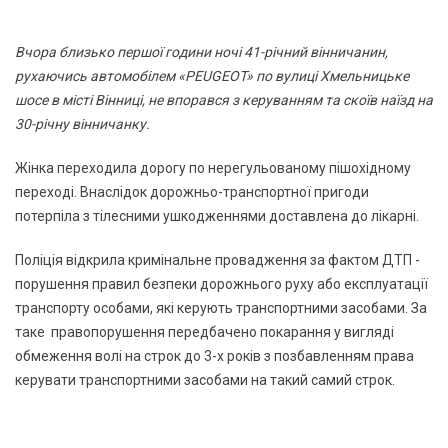
Вчора близько першої години ночі 41-річний вінничанин,
рухаючись автомобілем «PEUGEOT» по вулиці Хмельницьке
шосе в місті Вінниці, не впорався з керуванням та скоїв наїзд на
30-річну вінничанку.
Жінка переходила дорогу по нерегульованому пішохідному
переході. Внаслідок дорожньо-транспортної пригоди
потерпіла з тілесними ушкодженнями доставлена до лікарні.
Поліція відкрила кримінальне провадження за фактом ДТП -
порушення правил безпеки дорожнього руху або експлуатації
транспорту особами, які керують транспортними засобами. За
таке правопорушення передбачено покарання у вигляді
обмеження волі на строк до 3-х років з позбавленням права
керувати транспортними засобами на такий самий строк.