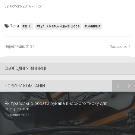
09 лютого 2016 - 11:51
Теги:
ДТП
вул. Хмельницьке шосе
Вінниця
Переглядів:
3137
Поширень: 0
СЬОГОДНІ У ВІННИЦІ
НОВИНИ КОМПАНІЙ
Як правильно обрати рукава високого тиску для
спецтехніки
30 липня 2026