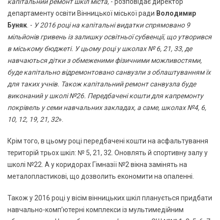
капітальний ремонт шкіл міста,
- розповідає директор
департаменту освіти Вінницької міської ради
Володимир
Буняк
. -
У 2016 році на капітальні видатки спрямовано 9
мільйонів гривень із залишку освітньої субвенції, що утворився
в міському бюджеті. У цьому році у школах № 6, 21, 33, де
навчаються дітки з обмеженими фізичними можливостями,
буде капітально відремонтовано санвузли з облаштуванням їх
для таких учнів. Також капітальний ремонт санвузла буде
виконаний у школі №26. Передбачені кошти для капремонту
покрівель у семи навчальних закладах, а саме, школах №4, 6,
10, 12, 19, 21, 32
».
Крім того, в цьому році передбачені кошти на асфальтування
територій трьох шкіл: № 5, 21, 32. Оновлять й спортивну залу у
школі №22. А у коридорах Гімназії №2 вікна замінять на
металопластикові, що дозволить економити на опаленні.
Також у 2016 році у вісім вінницьких шкіл планується придбати
навчально-комп’ютерні комплекси із мультимедійним