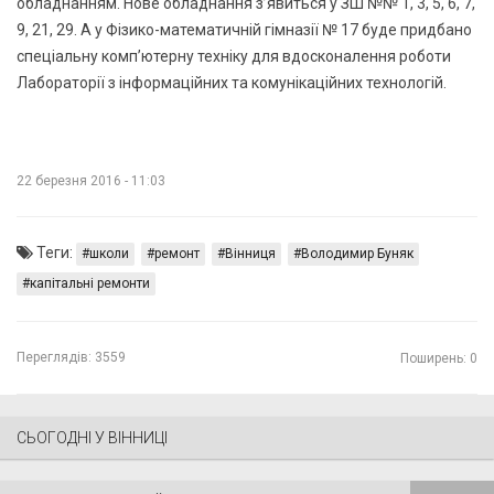
обладнанням. Нове обладнання з’явиться у ЗШ №№ 1, 3, 5, 6, 7,
9, 21, 29. А у Фізико-математичній гімназії № 17 буде придбано
спеціальну комп’ютерну техніку для вдосконалення роботи
Лабораторії з інформаційних та комунікаційних технологій.
22 березня 2016 - 11:03
Теги:
школи
ремонт
Вінниця
Володимир Буняк
капітальні ремонти
Переглядів:
3559
Поширень: 0
СЬОГОДНІ У ВІННИЦІ