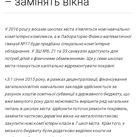
– замінять вікна
У 2016 році у восьми школах міста з’являться нові навчально-
комп’ютерні комплекси, а в Лабораторію Фізико-математичної
гімназії №17 буде придбано спеціальне комп’ютерне
обладнання. У ЗШ №6, 21 та 33 санвузли адаптують для
потреб дітей з фізичними обмеженнями. Ще у семи школах
міста планується капітально відремонтувати покрівлі.
«
З 1 січня 2015 року, в рамках децентралізації, фінансування
загальноосвітніх навчальних закладів здійснюється за
рахунок коштів освітньої субвенції з державного бюджету, що
вже минулого року дало можливість вирішити ряд нагальних
питань в школах міста: здійснити поточні ремонти покрівель,
замінити частково дерев’яні вікна на металопластикові,
закупити нові комп’ютерні класи в 7 шкіл міста. Крім того, з
міського бюджету були додатково виділені кошти на