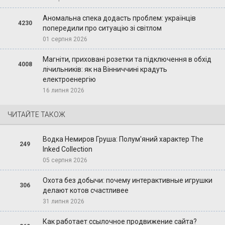
Аномальна спека додасть проблем: українців
4230
попередили про ситуацію зі світлом
01 серпня 2026
Магніти, приховані розетки та підключення в обхід
4008
лічильників: як на Вінниччині крадуть
електроенергію
16 липня 2026
ЧИТАЙТЕ ТАКОЖ
Водка Немиров Груша: Полум'яний характер The
249
Inked Collection
05 серпня 2026
Охота без добычи: почему интерактивные игрушки
306
делают котов счастливее
31 липня 2026
Как работает ссылочное продвижение сайта?