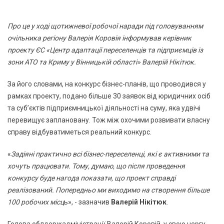
Про це у ході щотижневої робочої наради під головуванням
очільника регіону Валерія Коровія інформував керівник
проекту ЄС «Центр адаптації переселенців та підприємців із
зони АТО та Криму у Вінницькій області» Валерій Нікітюк.
За його словами, на конкурс бізнес-планів, що проводився у
рамках проекту, подано більше 30 заявок від юридичних осіб
та суб’єктів підприємницької діяльності на суму, яка удвічі
перевищує заплановану. Тож між охочими розвивати власну
справу відбуватиметься реальний конкурс.
«
Задіяні практично всі бізнес-переселенці, які є активними та
хочуть працювати. Тому, думаю, що після проведення
конкурсу буде нагода показати, що проект справді
реалізований. Попередньо ми виходимо на створення більше
100 робочих місц
ь», - зазначив
Валерій Нікітюк
.
Голова облдержадміністрації Валерій Коровій, у свою чергу,