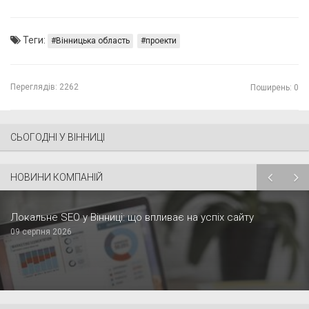
Теги:
Вінницька область
проекти
Переглядів:
2262
Поширень: 0
СЬОГОДНІ У ВІННИЦІ
НОВИНИ КОМПАНІЙ
Локальне SEO у Вінниці: що впливає на успіх сайту
09 серпня 2026