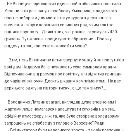
Не Вінницею єдиною жив один з найстабільніших політиків
України - він розглянув і проблему Хмільника, влада якого
прагне вибороти для міста статус курорта державного
значення і скарги керівників селищних рад, яким так і не
підняли зарплату… Деякі з них, як і раніше, отримують 430
гривень. Тут можна і процитувати ображених: - Про яку
віддачу та зацікавленість може йти мова?
Втім, гість Вінниччини встиг звернути увагу й на присутніх в
залі дам. Недарма його називають секс-символом країни...
Відпочиваючи від розмов про політику, він відмітив принади
до чарівної жіночки. Досить цікавим компліментом: - На вас
верхнього одягу на півтори тисячі, а що там знизу?...
Володимир Литвин взагалі, виглядав дуже впевненим і
жартами лише намагався налаштувати слухачів на менш
офіційну атмосферу, ніж та, яка була створена володарями
запрошень на співбесіду з головою Верховної Ради.
- Всі диктатори були невеликого зросту, - так він розпочав. -