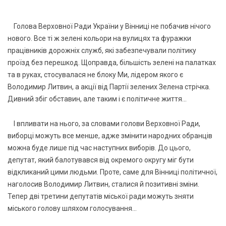
Голова Верховної Ради України у Вінниці не побачив нічого
нового. Все ті ж зелені кольори на вулицях та фуражки
працівників дорожніх служб, які забезпечували політику
проїзд без перешкод. Щоправда, більшість зелені на палатках
та в руках, стосувалася не блоку Ми, лідером якого є
Володимир Литвин, а акції від Партії зелених Зелена стрічка.
Дивний збіг обставин, але таким і є політичне життя...
І впливати на нього, за словами голови Верховної Ради,
виборці можуть все менше, адже змінити народних обранців
можна буде лише під час наступних виборів. До цього,
депутат, який балотувався від окремого округу міг бути
відкликаний цими людьми. Проте, саме для Вінниці політичної,
наголосив Володимир Литвин, сталися й позитивні зміни.
Тепер дві третини депутатів міської ради можуть зняти
міського голову шляхом голосування...