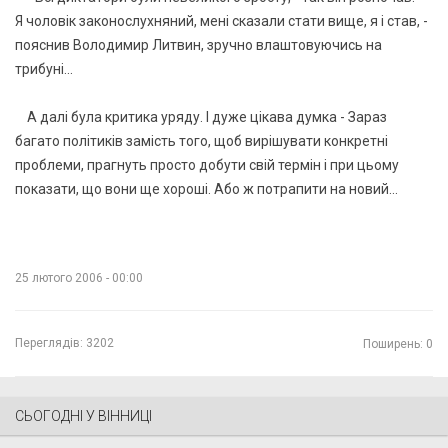
Я чоловік законослухняний, мені сказали стати вище, я і став, -
пояснив Володимир Литвин, зручно влаштовуючись на
трибуні...
А далі була критика уряду. І дуже цікава думка - Зараз
багато політиків замість того, щоб вирішувати конкретні
проблеми, прагнуть просто добути свій термін і при цьому
показати, що вони ще хороші. Або ж потрапити на новий...
25 лютого 2006 - 00:00
Переглядів:
3202
Поширень: 0
СЬОГОДНІ У ВІННИЦІ