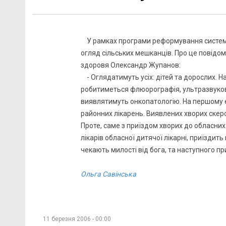
У рамках програми реформування системи
огляд сільських мешканців. Про це повідом
здоровя Олександр Жупанов:
- Оглядатимуть усіх: дітей та дорослих. Н
робитиметься флюорографія, ультразвукова 
виявлятимуть онкопатологію. На першому е
районних лікарень. Виявлених хворих скеро
Проте, саме з приїздом хворих до обласних
лікарів обласної дитячої лікарні, приїздить
чекають милості від бога, та наступного при
Ольга Савінська
11 березня 2006 - 00:00