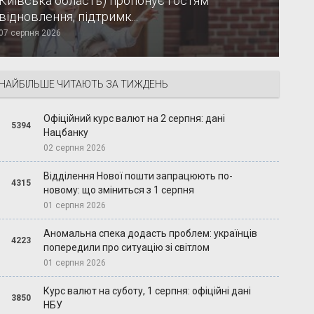
Київська область) пропонує гостям
відновлення, підтримк...
07 серпня 2026
НАЙБІЛЬШЕ ЧИТАЮТЬ ЗА ТИЖДЕНЬ
Офіційний курс валют на 2 серпня: дані
5394
Нацбанку
02 серпня 2026
Відділення Нової пошти запрацюють по-
4315
новому: що зміниться з 1 серпня
01 серпня 2026
Аномальна спека додасть проблем: українців
4223
попередили про ситуацію зі світлом
01 серпня 2026
Курс валют на суботу, 1 серпня: офіційні дані
3850
НБУ