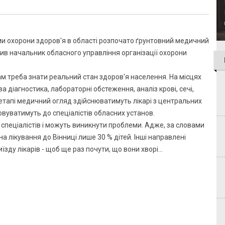
 охорони здоров'я в області розпочато ґрунтовний медичний
ив начальник обласного управління організації охорони
ам треба знати реальний стан здоров'я населення. На місцях
діагностика, лабораторні обстеження, аналіз крові, сечі,
тапі медичний огляд здійснюватимуть лікарі з центральних
вуватимуть до спеціалістів обласних установ.
 спеціалістів і можуть виникнути проблеми. Адже, за словами
 на лікування до Вінниці лише 30 % дітей. Інші направлені
їзду лікарів - щоб ще раз почути, що вони хворі...