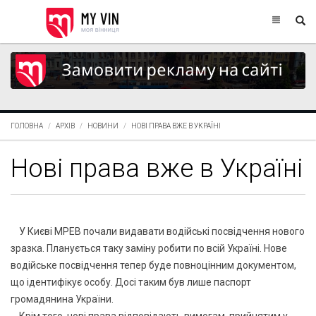
ГОЛОВНА
АРХІВ
НОВИНИ
НОВІ ПРАВА ВЖЕ В УКРАЇНІ
Нові права вже в Україні
У Києвi МРЕВ почали видавати водiйськi посвiдчення нового
зразка. Планується таку замiну робити по всiй Українi. Нове
водiйське посвiдчення тепер буде повноцiнним документом,
що iдентифiкує особу. Досi таким був лише паспорт
громадянина України.
Крiм того, новi права вiдповiдають вимогам, прийнятим у