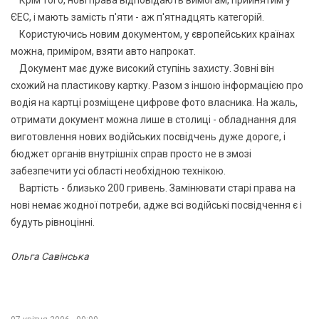
ЄЕС, i мають замiсть п'яти - аж п'ятнадцять категорiй.
Користуючись новим документом, у європейських країнах
можна, примiром, взяти авто напрокат.
Документ має дуже високий ступiнь захисту. Зовнi вiн
схожий на пластикову картку. Разом з iншою iнформацiєю про
водiя на картцi розмiщене цифрове фото власника. На жаль,
отримати документ можна лише в столиці - обладнання для
виготовлення нових водiйських посвiдчень дуже дороге, i
бюджет органів внутрішніх справ просто не в змозi
забезпечити усi областi необхiдною технiкою.
Вартість - близько 200 гривень. Замiнювати старi права на
новi немає жодної потреби, адже всi водiйськi посвiдчення є i
будуть рiвноцiннi.
Ольга Савінська