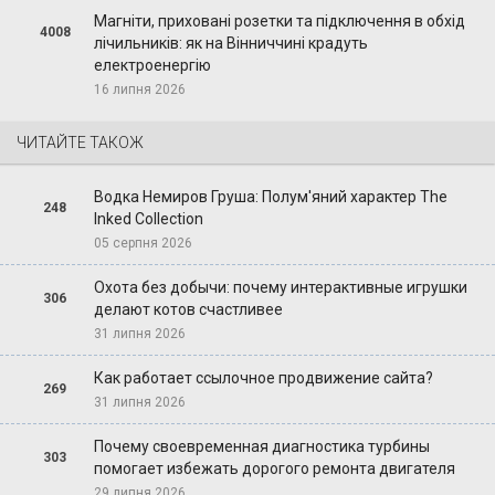
Магніти, приховані розетки та підключення в обхід
4008
лічильників: як на Вінниччині крадуть
електроенергію
16 липня 2026
ЧИТАЙТЕ ТАКОЖ
Водка Немиров Груша: Полум'яний характер The
248
Inked Collection
05 серпня 2026
Охота без добычи: почему интерактивные игрушки
306
делают котов счастливее
31 липня 2026
Как работает ссылочное продвижение сайта?
269
31 липня 2026
Почему своевременная диагностика турбины
303
помогает избежать дорогого ремонта двигателя
29 липня 2026