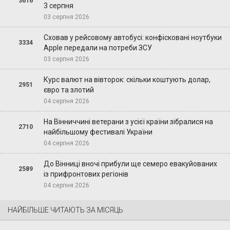
3616
3 серпня
03 серпня 2026
Сховав у рейсовому автобусі: конфісковані ноутбуки
3334
Apple передали на потреби ЗСУ
03 серпня 2026
Курс валют на вівторок: скільки коштують долар,
2951
євро та злотий
04 серпня 2026
На Вінниччині ветерани з усієї країни зібралися на
2710
найбільшому фестивалі України
04 серпня 2026
До Вінниці вночі прибули ще семеро евакуйованих
2589
із прифронтових регіонів
04 серпня 2026
НАЙБІЛЬШЕ ЧИТАЮТЬ ЗА МІСЯЦЬ