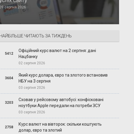
успіх сайту
09 серпня 2026
НАЙБІЛЬШЕ ЧИТАЮТЬ ЗА ТИЖДЕНЬ
Офіційний курс валют на 2 серпня: дані
5412
Нацбанку
02 серпня 2026
Який курс долара, євро та злотого встановив
3604
НБУ на 3 серпня
03 серпня 2026
Сховав у рейсовому автобусі: конфісковані
3203
ноутбуки Apple передали на потреби ЗСУ
03 серпня 2026
Курс валют на вівторок: скільки коштують
2758
долар, євро та злотий