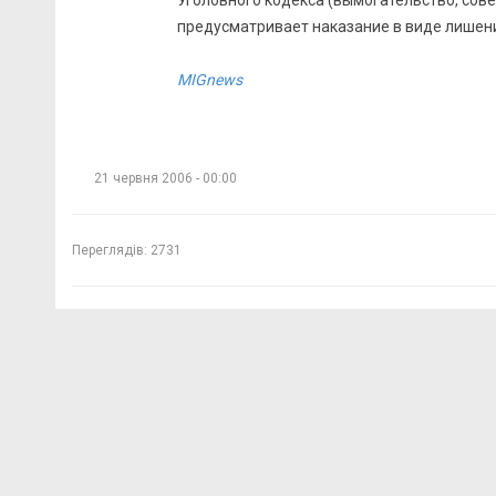
Уголовного кодекса (вымогательство, сов
предусматривает наказание в виде лишения
MIGnews
21 червня 2006 - 00:00
Переглядів:
2731