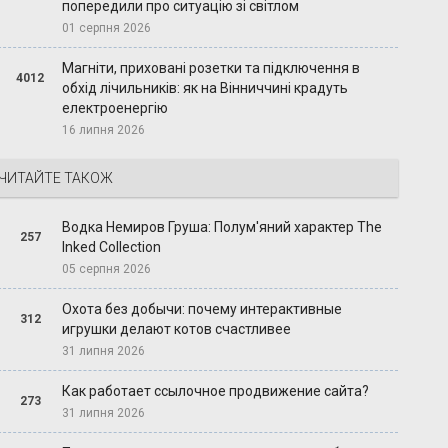
попередили про ситуацію зі світлом
01 серпня 2026
Магніти, приховані розетки та підключення в
4012
обхід лічильників: як на Вінниччині крадуть
електроенергію
16 липня 2026
ЧИТАЙТЕ ТАКОЖ
Водка Немиров Груша: Полум'яний характер The
257
Inked Collection
05 серпня 2026
Охота без добычи: почему интерактивные
312
игрушки делают котов счастливее
31 липня 2026
Как работает ссылочное продвижение сайта?
273
31 липня 2026