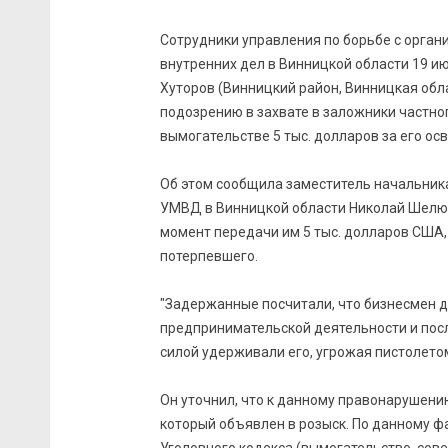
Сотрудники управления по борьбе с орга
внутренних дел в Винницкой области 19 
Хуторов (Винницкий район, Винницкая обл
подозрению в захвате в заложники частно
вымогательстве 5 тыс. долларов за его ос
Об этом сообщила заместитель начальника
УМВД в Винницкой области Николай Шелюх
момент передачи им 5 тыс. долларов США,
потерпевшего.
"Задержанные посчитали, что бизнесмен д
предпринимательской деятельности и после
силой удерживали его, угрожая пистолетом
Он уточнил, что к данному правонарушен
который объявлен в розыск. По данному фа