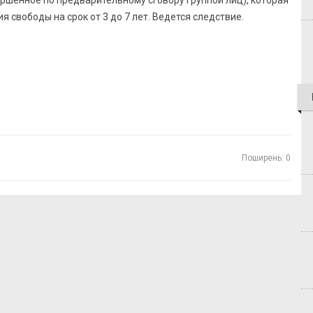
ершенное по предварительному сговору группой лиц), которая
 свободы на срок от 3 до 7 лет. Ведется следствие.
Поширень: 0