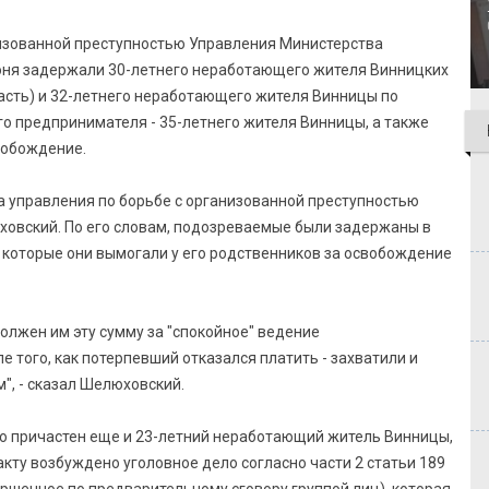
низованной преступностью Управления Министерства
июня задержали 30-летнего неработающего жителя Винницких
асть) и 32-летнего неработающего жителя Винницы по
го предпринимателя - 35-летнего жителя Винницы, а также
вобождение.
 управления по борьбе с организованной преступностью
овский. По его словам, подозреваемые были задержаны в
 которые они вымогали у его родственников за освобождение
олжен им эту сумму за "спокойное" ведение
 того, как потерпевший отказался платить - захватили и
", - сказал Шелюховский.
ию причастен еще и 23-летний неработающий житель Винницы,
кту возбуждено уголовное дело согласно части 2 статьи 189