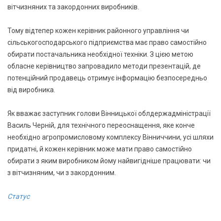
вітчизняних та закордонних виробників.
Тому відтепер кожен керівник районного управління чи
сільськогосподарського підприємства має право самостійно
обирати постачальника необхідної техніки. З цією метою
обласне керівництво запровадило методи презентацій, де
потенційний продавець отримує інформацію безпосередньо
від виробника.
Як вважає заступник голови Вінницької облдержадміністрації
Василь Черній, для технічного переоснащення, яке конче
необхідно агропромисловому комплексу Вінниччини, усі шляхи
придатні, й кожен керівник може мати право самостійно
обирати з яким виробником йому найвигідніше працювати: чи
з вітчизняним, чи з закордонним.
Статус