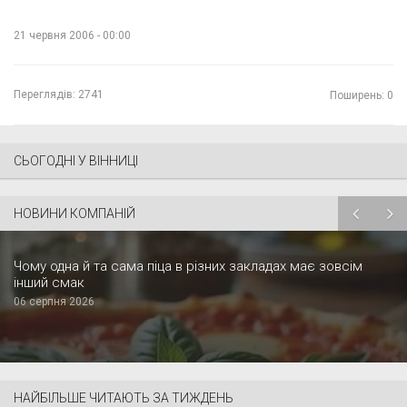
21 червня 2006 - 00:00
Переглядів:
2741
Поширень: 0
СЬОГОДНІ У ВІННИЦІ
НОВИНИ КОМПАНІЙ
Чому одна й та сама піца в різних закладах має зовсім
інший смак
06 серпня 2026
НАЙБІЛЬШЕ ЧИТАЮТЬ ЗА ТИЖДЕНЬ