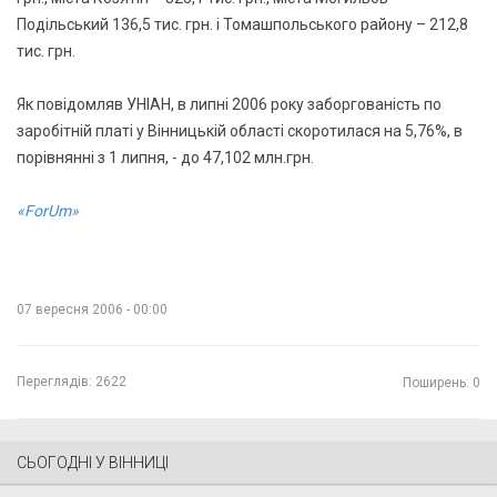
Подільський 136,5 тис. грн. і Томашпольського району – 212,8
тис. грн.
Як повідомляв УНІАН, в липні 2006 року заборгованість по
заробітній платі у Вінницькій області скоротилася на 5,76%, в
порівнянні з 1 липня, - до 47,102 млн.грн.
«ForUm»
07 вересня 2006 - 00:00
Переглядів:
2622
Поширень: 0
СЬОГОДНІ У ВІННИЦІ