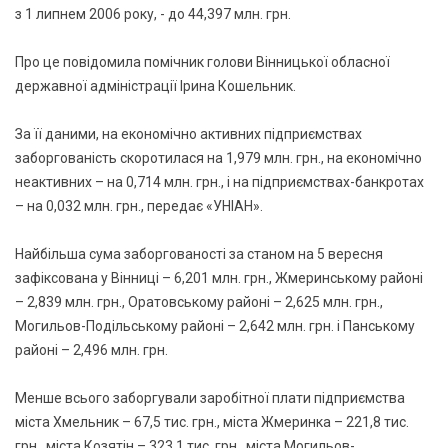
з 1 липнем 2006 року, - до 44,397 млн. грн.
Про це повідомила помічник голови Вінницької обласної
державної адміністрації Ірина Кошельник.
За її даними, на економічно активних підприємствах
заборгованість скоротилася на 1,979 млн. грн., на економічно
неактивних – на 0,714 млн. грн., і на підприємствах-банкротах
– на 0,032 млн. грн., передає «УНІАН».
Найбільша сума заборгованості за станом на 5 вересня
зафіксована у Вінниці – 6,201 млн. грн., Жмеринському районі
– 2,839 млн. грн., Оратовському районі – 2,625 млн. грн.,
Могильов-Подільському районі – 2,642 млн. грн. і Панському
районі – 2,496 млн. грн.
Менше всього заборгували заробітної плати підприємства
міста Хмельник – 67,5 тис. грн., міста Жмеринка – 221,8 тис.
грн., міста Козятін – 323,1 тис. грн., міста Могильов-