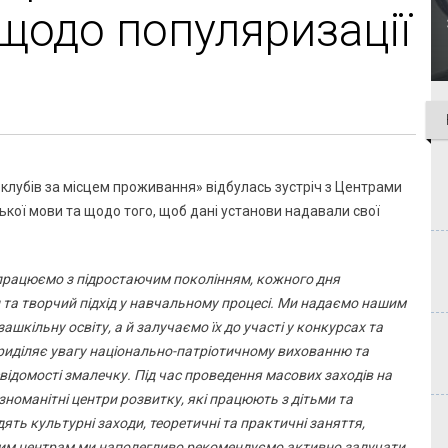
 щодо популяризації
 клубів за місцем проживання» відбулась зустріч з Центрами
ької мови та щодо того, щоб дані установи надавали свої
» працюємо з підростаючим поколінням, кожного дня
 та творчий підхід у навчальному процесі. Ми надаємо нашим
шкільну освіту, а й залучаємо їх до участі у конкурсах та
риділяє увагу національно-патріотичному вихованню та
ідомості змалечку. Під час проведення масових заходів на
ізноманітні центри розвитку, які працюють з дітьми та
дять культурні заходи, теоретичні та практичні заняття,
Таким центрам ми наполегливо рекомендуємо активно залучати