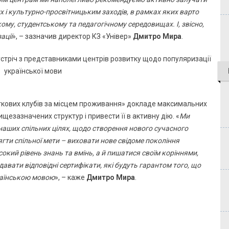
х і культурно-просвітницьким заходів, в рамках яких варто
ому, студентському та педагогічному середовищах. І, звісно,
ації
», – зазначив директор КЗ «Універ»
Дмитро Мира
.
іткових клубів за місцем проживання» докладе максимальних
щезазначених структур і привести її в активну дію. «
Ми
 наших спільних цілях, щодо створення нового сучасного
ти спільної мети – виховати нове свідоме покоління
сокий рівень знань та вмінь, а й пишатися своїм коріннями,
вати відповідні сертифікати, які будуть гарантом того, що
країнською мовою
», – каже
Дмитро Мира
.