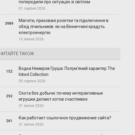
попередили про ситуацію зі світлом
01 серпня 2026
Магніти, приховані розетки та підключення в
3989
обхід лічильників: як на Вінниччині крадуть
електроенергію
16 липня 2026
ЧИТАЙТЕ ТАКОЖ
Водка Немиров Груша: Полум'яний характер The
152
Inked Collection
05 серпня 2026
Охота без добычи: почему интерактивные
292
игрушки делают котов счастливее
31 липня 2026
Как работает ссылочное продвижение сайта?
261
31 липня 2026