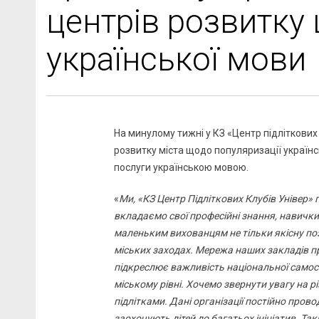
центрів розвитку
української мови
На минулому тижні у КЗ «Центр підліткових
розвитку міста щодо популяризації українс
послуги українською мовою.
«
Ми, «КЗ Центр Підліткових Клубів Універ
вкладаємо свої професійні знання, навички
маленьким вихованцям не тільки якісну поза
міських заходах. Мережа наших закладів п
підкреслює важливість національної самосв
міському рівні. Хочемо звернути увагу на р
підлітками. Дані організації постійно прово
заохочують дітей до багатьох ініціатив. 