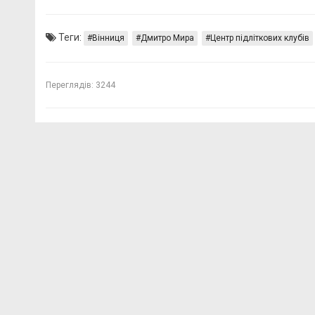
Теги:
Вінниця
Дмитро Мира
Центр підліткових клубів
Переглядів:
3244