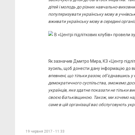
дітей і молодь до різних навчально-виховни
популяризувати українську мову в учнівськ
вживати українську мову в середині організ
Як зазначив Дмитро Мира, КЗ «Центр підл
зусиль, щоб донести дану інформацію до ви
впевнені, що тільки разом, об’єднавшись у
демократичного суспільства, зможемо досяг
українців, яке здатне показати не тільки ви
своєю Батьківщиною. Також, ми хочемо нада
саме в цій організації вас обслуговують у
19 червня 2017 - 11:33