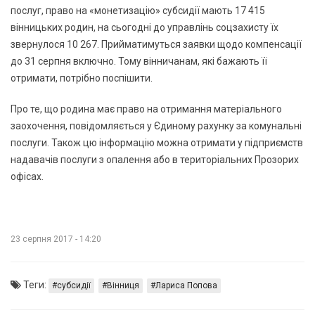
послуг, право на «монетизацію» субсидії мають 17 415
вінницьких родин, на сьогодні до управлінь соцзахисту їх
звернулося 10 267. Прийматимуться заявки щодо компенсації
до 31 серпня включно. Тому вінничанам, які бажають її
отримати, потрібно поспішити.
Про те, що родина має право на отримання матеріального
заохочення, повідомляється у Єдиному рахунку за комунальні
послуги. Також цю інформацію можна отримати у підприємств
надавачів послуги з опалення або в територіальних Прозорих
офісах. ​​
23 серпня 2017 - 14:20
Теги:
субсидії
Вінниця
Лариса Попова