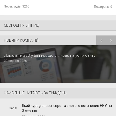
Переглядів:
3265
Поширень: 0
СЬОГОДНІ У ВІННИЦІ
НОВИНИ КОМПАНІЙ
Локальне SEO у Вінниці: що впливає на успіх сайту
09 серпня 2026
НАЙБІЛЬШЕ ЧИТАЮТЬ ЗА ТИЖДЕНЬ
Який курс долара, євро та злотого встановив НБУ на
3619
3 серпня