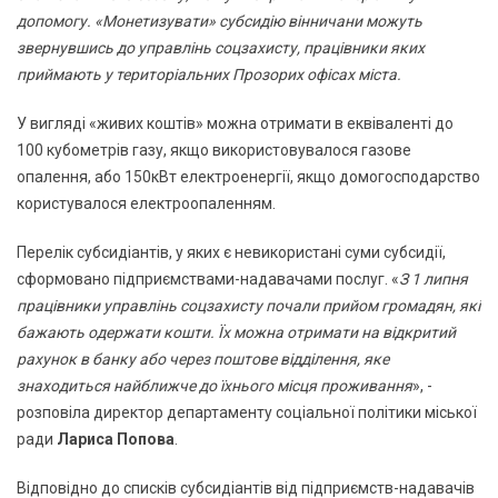
допомогу. «Монетизувати» субсидію вінничани можуть
звернувшись до управлінь соцзахисту, працівники яких
приймають у територіальних Прозорих офісах міста.
У вигляді «живих коштів» можна отримати в еквіваленті до
100 кубометрів газу, якщо використовувалося газове
опалення, або 150кВт електроенергії, якщо домогосподарство
користувалося електроопаленням.
Перелік субсидіантів, у яких є невикористані суми субсидії,
сформовано підприємствами-надавачами послуг. «
З 1 липня
працівники управлінь соцзахисту почали прийом громадян, які
бажають одержати кошти. Їх можна отримати на відкритий
рахунок в банку або через поштове відділення, яке
знаходиться найближче до їхнього місця проживання
», -
розповіла директор департаменту соціальної політики міської
ради
Лариса Попова
.
Відповідно до списків субсидіантів від підприємств-надавачів