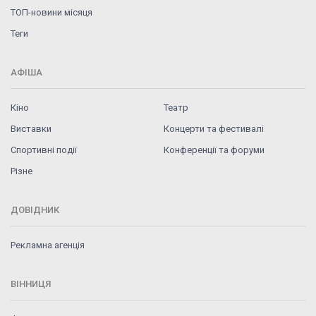
ТОП-новини місяця
Теги
АФІША
Кіно
Театр
Виставки
Концерти та фестивалі
Спортивні події
Конференції та форуми
Різне
ДОВІДНИК
Рекламна агенція
ВІННИЦЯ