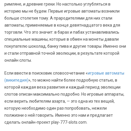
римляне, и древние греки. Но настолько углубляться в
историю мы не будем. Первые игровые автоматы возникли
больше столетия тому. А прародителями для них стали
автоматы, применяемые в конце девятнадцатого века для
торговли. Что это значит: в барах и пабах устанавливались
специальные машины, которые в обмен на монеты давали
покупателю шоколад, банку пива и другие товары. Именно они
и стали отправной точной эволюции, в результате которой
онлайн слоты.
Если ввести в поисковик словосочетание «
игровые автоматы
(википедия)
», то можно найти более подробную статью, в
которой каждая веха развития и каждый период эволюции
слотов описан максимально подробно. Но игровые аппараты,
если верить любителям азарта, — это одна из тех вещей,
которую необходимо один раз попробовать, нежели
полжизни о ней говорить. Именно это нам и предлагает
сделать онлайн-проект play-777-slots.com.