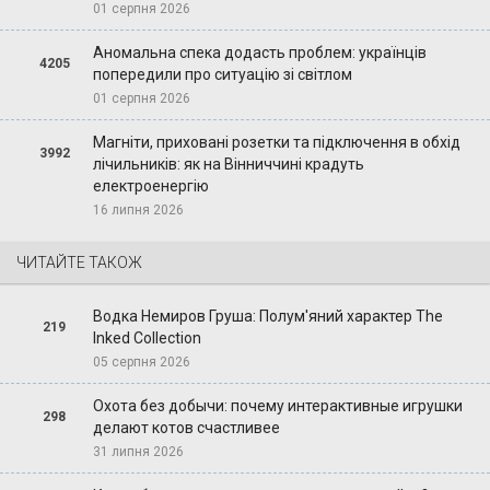
01 серпня 2026
Аномальна спека додасть проблем: українців
4205
попередили про ситуацію зі світлом
01 серпня 2026
Магніти, приховані розетки та підключення в обхід
3992
лічильників: як на Вінниччині крадуть
електроенергію
16 липня 2026
ЧИТАЙТЕ ТАКОЖ
Водка Немиров Груша: Полум'яний характер The
219
Inked Collection
05 серпня 2026
Охота без добычи: почему интерактивные игрушки
298
делают котов счастливее
31 липня 2026