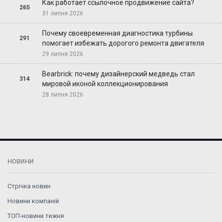
Как работает ссылочное продвижение сайта?
265
31 липня 2026
Почему своевременная диагностика турбины
291
помогает избежать дорогого ремонта двигателя
29 липня 2026
Bearbrick: почему дизайнерский медведь стал
314
мировой иконой коллекционирования
28 липня 2026
НОВИНИ
Стрічка новин
Новини компаній
ТОП-новини тижня