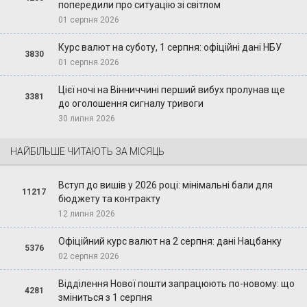
попередили про ситуацію зі світлом
01 серпня 2026
Курс валют на суботу, 1 серпня: офіційні дані НБУ
3830
01 серпня 2026
Цієї ночі на Вінниччині перший вибух пролунав ще
3381
до оголошення сигналу тривоги
30 липня 2026
НАЙБІЛЬШЕ ЧИТАЮТЬ ЗА МІСЯЦЬ
Вступ до вишів у 2026 році: мінімальні бали для
11217
бюджету та контракту
12 липня 2026
Офіційний курс валют на 2 серпня: дані Нацбанку
5376
02 серпня 2026
Відділення Нової пошти запрацюють по-новому: що
4281
зміниться з 1 серпня