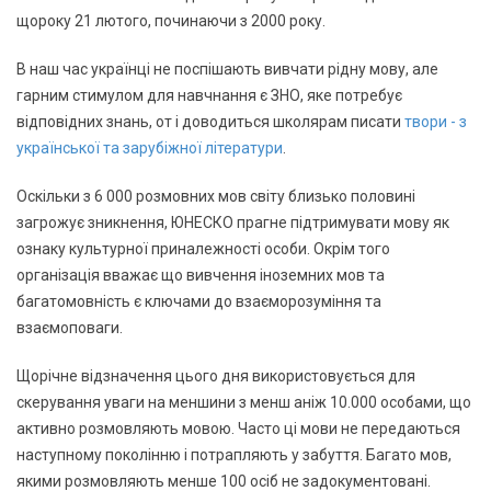
щороку 21 лютого, починаючи з 2000 року.
В наш час українці не поспішають вивчати рідну мову, але
гарним стимулом для навчнання є ЗНО, яке потребує
відповідних знань, от і доводиться школярам писати
твори - з
української та зарубіжної літератури
.
Оскільки з 6 000 розмовних мов світу близько половині
загрожує зникнення, ЮНЕСКО прагне підтримувати мову як
ознаку культурної приналежності особи. Окрім того
організація вважає що вивчення іноземних мов та
багатомовність є ключами до взаєморозуміння та
взаємоповаги.
Щорічне відзначення цього дня використовується для
скерування уваги на меншини з менш аніж 10.000 особами, що
активно розмовляють мовою. Часто ці мови не передаються
наступному поколінню і потрапляють у забуття. Багато мов,
якими розмовляють менше 100 осіб не задокументовані.