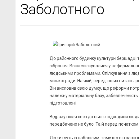
Заболотного
До районного будинку культури бершадці т
зібрання. Вони спілкувалися у неформальн
людськими проблемами. Спілкування з людьм
міської ради. На якій, серед інших питань,
Він висловив свою думку, що реформи потр
належну матеріальну базу, забезпеченість
підготовлені.
Відразу після сесії до нього підходили лю
передбачено не було. Та й перед початком
Люди ідуть із наболілим, тому що він завж