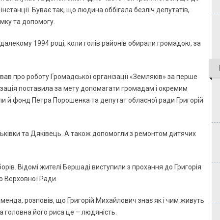
інстанції. Буває так, що людина оббігала безліч депутатів,
имку та допомогу.
далекому 1994 році, коли голів районів обирали громадою, за
ував про роботу Громадської організації «Земляків» за перше
анізація поставила за мету допомагати громадам і окремим
и й фонд Петра Порошенка та депутат обласної ради Григорій
ньківки та Дяківець. А також допомогли з ремонтом дитячих
орів. Відомі жителі Бершаді виступили з прохання до Григорія
 Верховної Ради.
менда, розповів, що Григорій Михайлович знає як і чим живуть
 а головна його риса це – людяність.