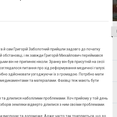
а й сам Григорій Заболотний прийшли задовго до початку
ій обстановці, і як завжди Григорій Михайлович переймався
и він не припиняє ніколи. Зранку він був присутній на сесії
 розглядалося питання про хід реформування медичної галузі.
ібно здійснювати узгоджуючи їх з громадою. Потрібно мати
 медикаментами та матеріалами. Фахівці теж мають бути
ди та ділилися наболілими проблемами. Хоч прийому у той день
 зборів земляки відверто ділилися з ним своїми проблемами.
ди вислухає та допоможе. Адже часто так трапляється, що до