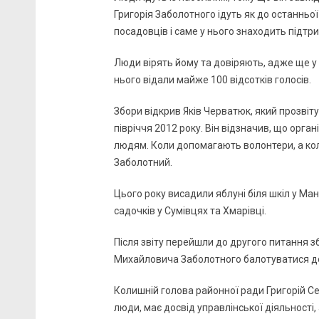
Григорія Заболотного ідуть як до останньої 
посадовців і саме у нього знаходить підтр
Люди вірять йому та довіряють, адже ще у 
нього відали майже 100 відсотків голосів.
Збори відкрив Яків Черватюк, який прозвіт
півріччя 2012 року. Він відзначив, що орг
людям. Коли допомагають волонтери, а кол
Заболотний.
Цього року висадили яблуні біля шкіл у Ма
садочків у Сумівцях та Хмарівці.
Після звіту перейшли до другого питання зб
Михайловича Заболотного балотуватися до
Колишній голова районної ради Григорій Се
люди, має досвід управлінської діяльності,