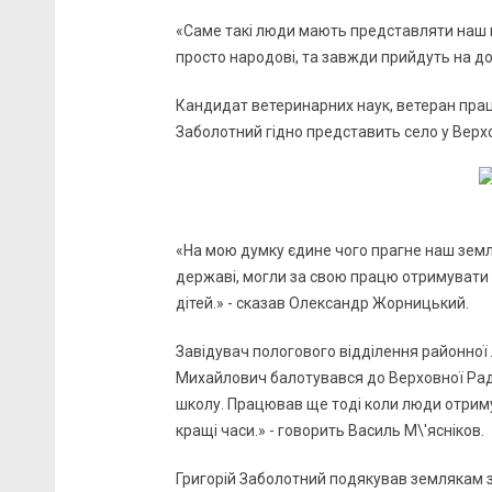
«Саме такі люди мають представляти наш н
просто народові, та завжди прийдуть на до
Кандидат ветеринарних наук, ветеран прац
Заболотний гідно представить село у Верхо
«На мою думку єдине чого прагне наш земля
державі, могли за свою працю отримувати 
дітей.» - сказав Олександр Жорницький.
Завідувач пологового відділення районної 
Михайлович балотувався до Верховної Рад
школу. Працював ще тоді коли люди отриму
кращі часи.» - говорить Василь М\'ясніков.
Григорій Заболотний подякував землякам за