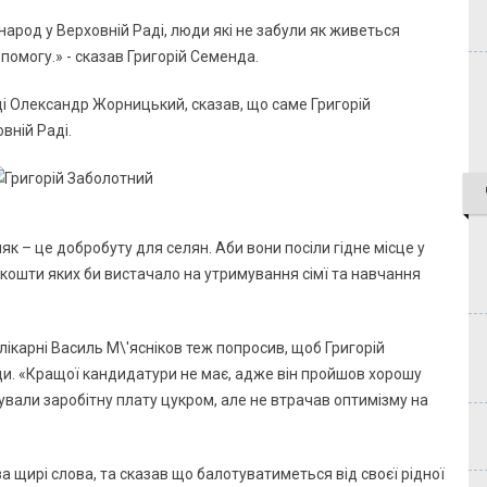
арод у Верховній Раді, люди які не забули як живеться
помогу.» - сказав Григорій Семенда.
і Олександр Жорницький, сказав, що саме Григорій
вній Раді.
к – це добробуту для селян. Аби вони посіли гідне місце у
кошти яких би вистачало на утримування сімї та навчання
лікарні Василь М\'ясніков теж попросив, щоб Григорій
и. «Кращої кандидатури не має, адже він пройшов хорошу
вали заробітну плату цукром, але не втрачав оптимізму на
 щирі слова, та сказав що балотуватиметься від своєї рідної