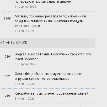
попередили про ситуацію зі світлом
01 серпня 2026
Магніти, приховані розетки та підключення в
3995
обхід лічильників: як на Вінниччині крадуть
електроенергію
16 липня 2026
ЧИТАЙТЕ ТАКОЖ
Водка Немиров Груша: Полум'яний характер The
236
Inked Collection
05 серпня 2026
Охота без добычи: почему интерактивные
302
игрушки делают котов счастливее
31 липня 2026
Как работает ссылочное продвижение сайта?
266
31 липня 2026