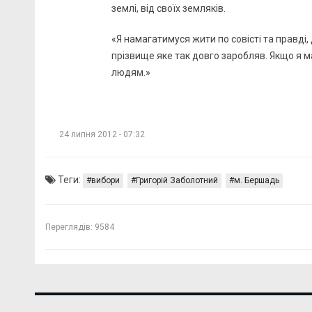
землі, від своїх земляків.
«Я намагатимуся жити по совісті та правді,
прізвище яке так довго заробляв. Якщо я ма
людям.»
24 липня 2012 - 07:32
Теги:
вибори
Григорій Заболотний
м. Бершадь
Переглядів:
9584