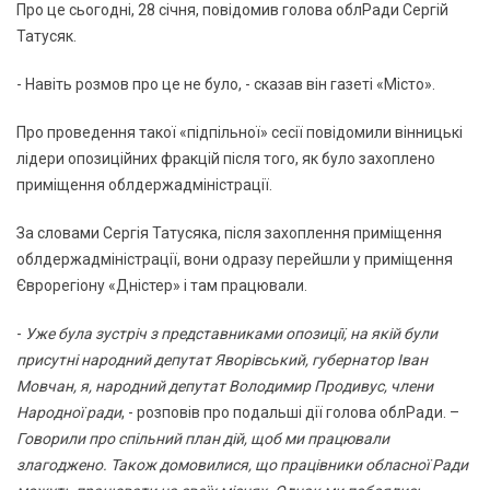
Про це сьогодні, 28 січня, повідомив голова облРади Сергій
Татусяк.
- Навіть розмов про це не було, - сказав він газеті «Місто».
Про проведення такої «підпільної» сесії повідомили вінницькі
лідери опозиційних фракцій після того, як було захоплено
приміщення облдержадміністрації.
За словами Сергія Татусяка, після захоплення приміщення
облдержадміністрації, вони одразу перейшли у приміщення
Єврорегіону «Дністер» і там працювали.
-
Уже була зустріч з представниками опозиції, на якій були
присутні народний депутат Яворівський, губернатор Іван
Мовчан, я, народний депутат Володимир Продивус, члени
Народної ради
, - розповів про подальші дії голова облРади. –
Говорили про спільний план дій, щоб ми працювали
злагоджено. Також домовилися, що працівники обласної Ради