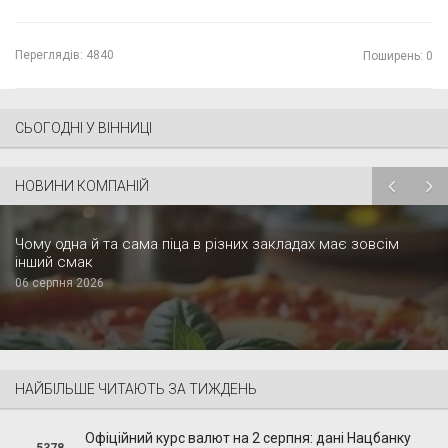
Переглядів:
4840
Поширень: 0
СЬОГОДНІ У ВІННИЦІ
НОВИНИ КОМПАНІЙ
Чому одна й та сама піца в різних закладах має зовсім
інший смак
06 серпня 2026
НАЙБІЛЬШЕ ЧИТАЮТЬ ЗА ТИЖДЕНЬ
Офіційний курс валют на 2 серпня: дані Нацбанку
5378