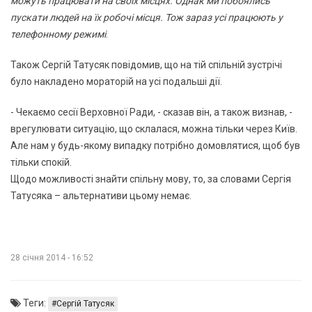
можуть працювати на своїх місцях. Однак ми побоялись
пускати людей на їх робочі місця. Тож зараз усі працюють у
телефонному режимі
.
Також Сергій Татусяк повідомив, що на тій спільній зустрічі
було накладено мораторій на усі подальші дії.
- Чекаємо сесії Верховної Ради, - сказав він, а також визнав, -
врегулювати ситуацію, що склалася, можна тільки через Київ.
Але нам у будь-якому випадку потрібно домовлятися, щоб був
тільки спокій.
Щодо можливості знайти спільну мову, то, за словами Сергія
Татусяка – альтернативи цьому немає.
28 січня 2014 - 16:52
Теги:
Сергій Татусяк