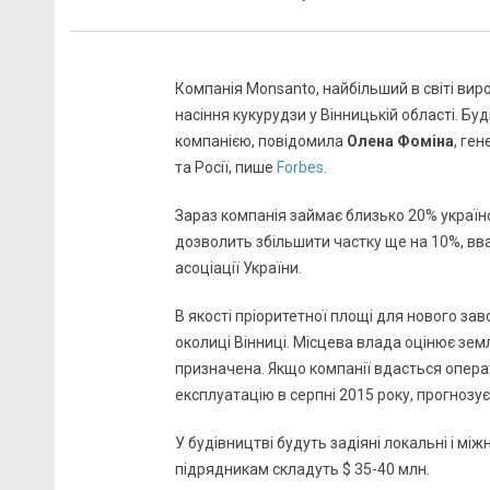
Компанія Monsanto, найбільший в світі вир
насіння кукурудзи у Вінницькій області. Б
компанією, повідомила
Олена Фоміна
, ге
та Росії, пише
Forbes
.
Зараз компанія займає близько 20% українс
дозволить збільшити частку ще на 10%, в
асоціації України.
В якості пріоритетної площі для нового зав
околиці Вінниці. Місцева влада оцінює зем
призначена. Якщо компанії вдасться опера
експлуатацію в серпні 2015 року, прогнозує
У будівництві будуть задіяні локальні і мі
підрядникам складуть $ 35-40 млн.