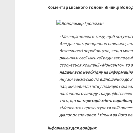
Коментар міського голови Вінниці Воло
- Ми зацікавлені в тому, щоб потужні
Але для нас принципово важливо, щоб
безпечності виробництва, якщо мова 
рішенням сесії міської ради закладен
стосується компанії «Монсанто», то
з
надали всю необхідну їм інформацію 
яку ми займаємо по відношенню до ко
час, ми зайняли чітку позицію і сказа
насіннєвого заводу традиційні селекції
того, що
на території міста виробниц
«Монсанто» презентувати свій проект 
діалог розпочався, і тільки за його 
Інформація для довідки: