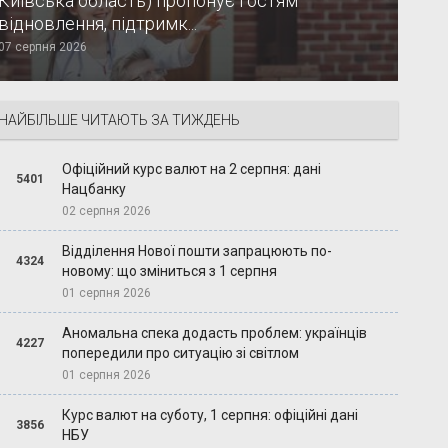
Київська область) пропонує гостям
відновлення, підтримк...
07 серпня 2026
НАЙБІЛЬШЕ ЧИТАЮТЬ ЗА ТИЖДЕНЬ
Офіційний курс валют на 2 серпня: дані
5401
Нацбанку
02 серпня 2026
Відділення Нової пошти запрацюють по-
4324
новому: що зміниться з 1 серпня
01 серпня 2026
Аномальна спека додасть проблем: українців
4227
попередили про ситуацію зі світлом
01 серпня 2026
Курс валют на суботу, 1 серпня: офіційні дані
3856
НБУ