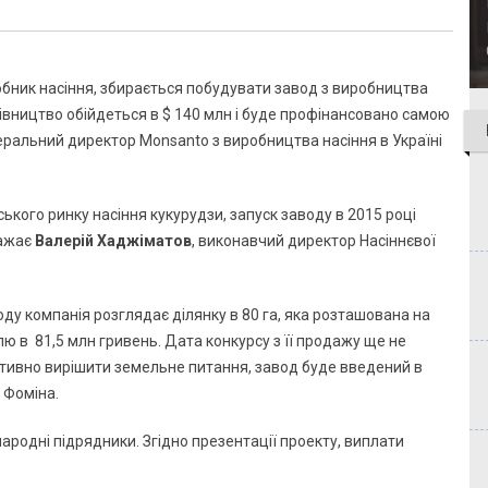
обник насіння, збирається побудувати завод з виробництва
удівництво обійдеться в $ 140 млн і буде профінансовано самою
неральний директор Monsanto з виробництва насіння в Україні
ького ринку насіння кукурудзи, запуск заводу в 2015 році
важає
Валерій Хаджіматов
, виконавчий директор Насіннєвої
оду компанія розглядає ділянку в 80 га, яка розташована на
лю в 81,5 млн гривень. Дата конкурсу з її продажу ще не
тивно вирішити земельне питання, завод буде введений в
 Фоміна.
жнародні підрядники. Згідно презентації проекту, виплати