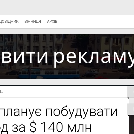
ДОВІДНИК
ВІННИЦЯ
АРХІВ
..
 планує побудувати
д за $ 140 млн