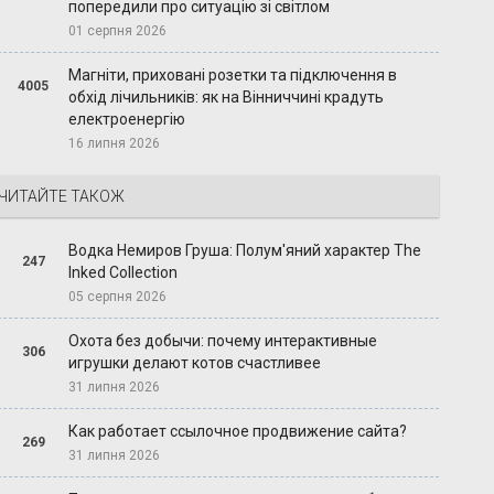
попередили про ситуацію зі світлом
01 серпня 2026
Магніти, приховані розетки та підключення в
4005
обхід лічильників: як на Вінниччині крадуть
електроенергію
16 липня 2026
ЧИТАЙТЕ ТАКОЖ
Водка Немиров Груша: Полум'яний характер The
247
Inked Collection
05 серпня 2026
Охота без добычи: почему интерактивные
306
игрушки делают котов счастливее
31 липня 2026
Как работает ссылочное продвижение сайта?
269
31 липня 2026