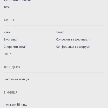
Теги
АФІША
Кіно
Театр
Виставки
Концерти та фестивалі
Спортивні події
Конференції та форуми
Різне
ДОВІДНИК
Рекламна агенція
ВІННИЦЯ
Фонтани Вінниці