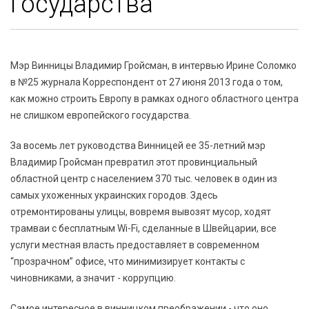
государства
Мэр Винницы Владимир Гройсман, в интервью Ирине Соломко
в №25 журнала Корреспондент от 27 июня 2013 года о том,
как можно строить Европу в рамках одного областного центра
не слишком европейского государства.
За восемь лет руководства Винницей ее 35-летний мэр
Владимир Гройсман превратил этот провинциальный
областной центр с населением 370 тыс. человек в один из
самых ухоженных украинских городов. Здесь
отремонтированы улицы, вовремя вывозят мусор, ходят
трамваи с бесплатным Wi-Fi, сделанные в Швейцарии, все
услуги местная власть предоставляет в современном
“прозрачном” офисе, что минимизирует контакты с
чиновниками, а значит - коррупцию.
Самое интересное в винницком преображении - что оно