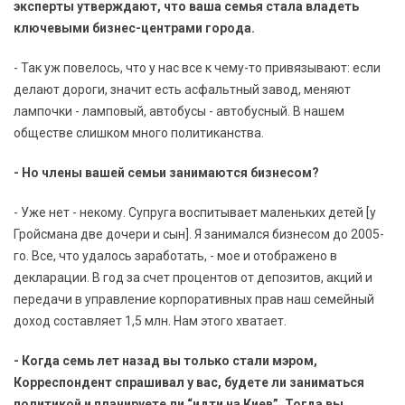
эксперты утверждают, что ваша семья стала владеть
ключевыми бизнес-центрами города.
- Так уж повелось, что у нас все к чему-то привязывают: если
делают дороги, значит есть асфальтный завод, меняют
лампочки - ламповый, автобусы - автобусный. В нашем
обществе слишком много политиканства.
- Но члены вашей семьи занимаются бизнесом?
- Уже нет - некому. Супруга воспитывает маленьких детей [у
Гройсмана две дочери и сын]. Я занимался бизнесом до 2005-
го. Все, что удалось заработать, - мое и отображено в
декларации. В год за счет процентов от депозитов, акций и
передачи в управление корпоративных прав наш семейный
доход составляет 1,5 млн. Нам этого хватает.
- Когда семь лет назад вы только стали мэром,
Корреспондент спрашивал у вас, будете ли заниматься
политикой и планируете ли “идти на Киев”. Тогда вы