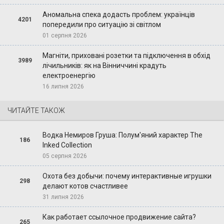
Аномальна спека додасть проблем: українців
4201
попередили про ситуацію зі світлом
01 серпня 2026
Магніти, приховані розетки та підключення в обхід
3989
лічильників: як на Вінниччині крадуть
електроенергію
16 липня 2026
ЧИТАЙТЕ ТАКОЖ
Водка Немиров Груша: Полум'яний характер The
186
Inked Collection
05 серпня 2026
Охота без добычи: почему интерактивные игрушки
298
делают котов счастливее
31 липня 2026
Как работает ссылочное продвижение сайта?
265