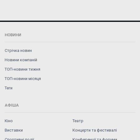
НОВИНИ
Стрічка новин
Новини компаній
ТОП-новини тижня
ТОП-новини місяця
Теги
АФІША
Кіно
Театр
Виставки
Концерти та фестивалі
Спортивні події
Конференції та форуми