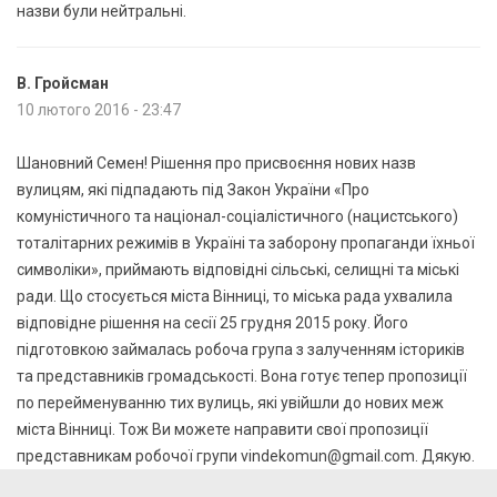
В. Гройсман
10 лютого 2016 - 23:47
Шановний Семен! Рішення про присвоєння нових назв
вулицям, які підпадають під Закон України «Про
комуністичного та націонал-соціалістичного (нацистського)
тоталітарних режимів в Україні та заборону пропаганди їхньої
символіки», приймають відповідні сільські, селищні та міські
ради. Що стосується міста Вінниці, то міська рада ухвалила
відповідне рішення на сесії 25 грудня 2015 року. Його
підготовкою займалась робоча група з залученням істориків
та представників громадськості. Вона готує тепер пропозиції
по перейменуванню тих вулиць, які увійшли до нових меж
міста Вінниці. Тож Ви можете направити свої пропозиції
представникам робочої групи
vindekomun@gmail.com