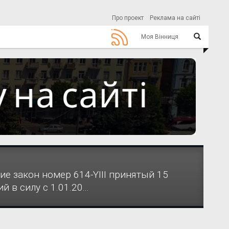
Про проект
Реклама на сайті
Моя Вінниця
ие закон номер 614-YIII принятый 15
 в силу с 1.01.20...