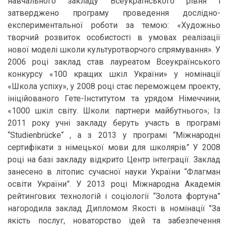
навчального закладу Всеукраїнського рівня і
затверджено програму проведення дослідно-
експериментальної роботи за темою: «Художньо
творчий розвиток особистості в умовах реалізації
нової моделі школи культуротворчого спрямування». У
2006 році заклад став лауреатом Всеукраїнського
конкурсу «100 кращих шкіл України» у номінації
«Школа успіху», у 2008 році стає переможцем проекту,
ініційованого Гете-Інститутом та урядом Німеччини,
«1000 шкіл світу. Школи: партнери майбутнього»; Із
2011 року учні закладу беруть участь в програмі
“Studienbrückе“ , а з 2013 у програмі “Міжнародні
сертифікати з німецької мови для школярів” У 2008
році на базі закладу відкрито Центр інтеграції. Заклад
занесено в літопис сучасної науки України “Флагман
освіти України”. У 2013 році Міжнародна Академія
рейтингових технологій і соціології “Золота фортуна”
нагородила заклад Дипломом Якості в номінації "За
якість послуг, новаторство ідей та забезпечення