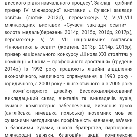
високого рівня навчального процесу“. Заклад - срібний
призер ІV міжнародної виставки « Сучасні заклади
освіти» (лютий 2013р), переможець V, VI,VII,VIII
міжнародних виставок «Сучасні заклади освіти» -
золота медаль(березень 2014р, 2015р, 2016р, 2017р.),
переможець V, VI, VII національних виставок
«Інноватика в освіті» (жовтень 2013р, 2014р, 2015р),
призер національного конкурсу «Школа ХХІ століття» у
номінації «Школа – професійного зростання» (грудень
2014р.) Із 1992 року працюють ліцейні відділення
економічного, медичного спрямування, з 1993 року -
юридичного, з 2000 року - лінгвістичного, а з 2005 року
- комп’ютерного дизайну. Висококваліфікований
викладацький склад вчителів та викладачів вузів,
сучасне комп'ютерне забезпечення, вивчення трьох
(англійська, німецька, польська) іноземних мов за
сучасними методиками, профільність навчання, зв'язки
з базовими вузами, школа братерства, партнерські
міжнародні зв'язки, благодійні акції, комплексна