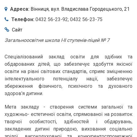
Адреса:
Вінниця,
вул. Владислава Городецького, 21
Телефон:
0432 56-23-92
0432 56-23-75
Сайт
Загальноосвітня школа І-ІІ ступенів-ліцей № 7
Спеціалізований заклад освіти для здібних та
обдарованих дітей, що забезпечує здобуття якісної
освіти на piвнi світових стандартів, сприяє зміцненню
інтелектуального потенціалу нації, забезпечує
збереження фізичного, психічного та духовного
здоров'я дитини.
Мета закладу - створення системи загальної та
художньо- естетичної освіти, спрямованої на розвиток
творчої особистості, здібностей і обдарувань,
закладених дитині природою, виховання соціально
зрілої, високодуховної та конкурентоспроможної