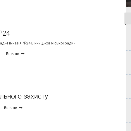
№24
д «Гімназія №24 Вінницької міської ради»
Більше
ільного захисту
Більше