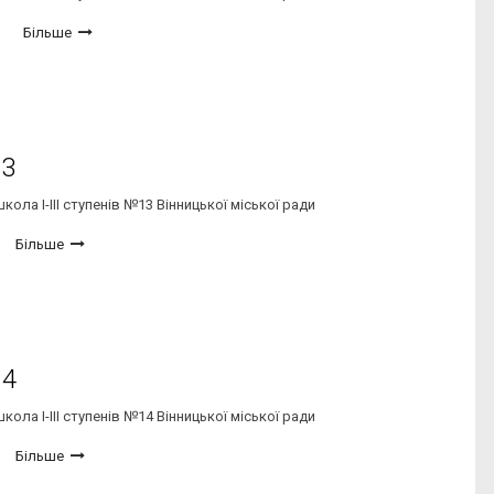
Більше
13
ола І-ІІІ ступенів №13 Вінницької міської ради
Більше
14
ола І-ІІІ ступенів №14 Вінницької міської ради
Більше