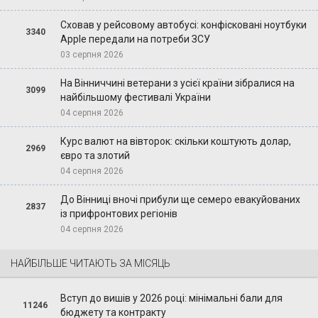
Сховав у рейсовому автобусі: конфісковані ноутбуки
3340
Apple передали на потреби ЗСУ
03 серпня 2026
На Вінниччині ветерани з усієї країни зібралися на
3099
найбільшому фестивалі України
04 серпня 2026
Курс валют на вівторок: скільки коштують долар,
2969
євро та злотий
04 серпня 2026
До Вінниці вночі прибули ще семеро евакуйованих
2837
із прифронтових регіонів
04 серпня 2026
НАЙБІЛЬШЕ ЧИТАЮТЬ ЗА МІСЯЦЬ
Вступ до вишів у 2026 році: мінімальні бали для
11246
бюджету та контракту