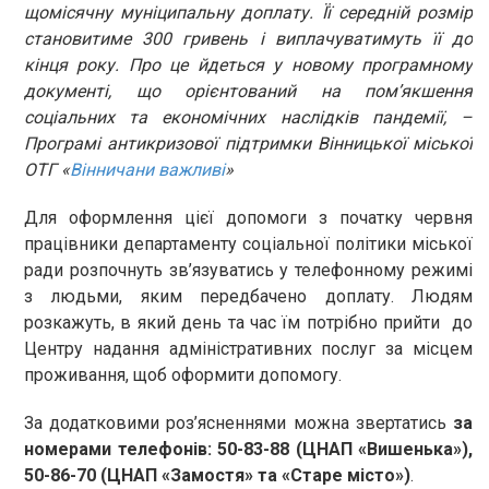
щомісячну муніципальну доплату. Її середній розмір
становитиме 300 гривень і виплачуватимуть її до
кінця року. Про це йдеться у новому програмному
документі, що орієнтований на пом’якшення
соціальних та економічних наслідків пандемії, –
Програмі антикризової підтримки Вінницької міської
ОТГ «
Вінничани важливі
»
Для оформлення цієї допомоги з початку червня
працівники департаменту соціальної політики міської
ради розпочнуть зв’язуватись у телефонному режимі
з людьми, яким передбачено доплату. Людям
розкажуть, в який день та час їм потрібно прийти до
Центру надання адміністративних послуг за місцем
проживання, щоб оформити допомогу.
За додатковими роз’ясненнями можна звертатись
за
номерами телефонів: 50-83-88 (ЦНАП «Вишенька»),
50-86-70 (ЦНАП «Замостя» та «Старе місто»)
.