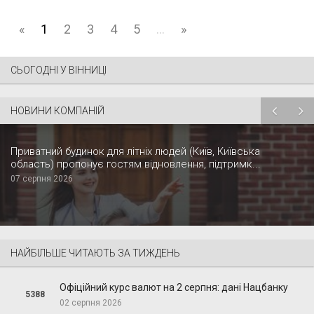
«
1
2
3
4
5
...
»
СЬОГОДНІ У ВІННИЦІ
НОВИНИ КОМПАНІЙ
Приватний будинок для літніх людей (Київ, Київська
область) пропонує гостям відновлення, підтримк...
07 серпня 2026
НАЙБІЛЬШЕ ЧИТАЮТЬ ЗА ТИЖДЕНЬ
Офіційний курс валют на 2 серпня: дані Нацбанку
5388
02 серпня 2026