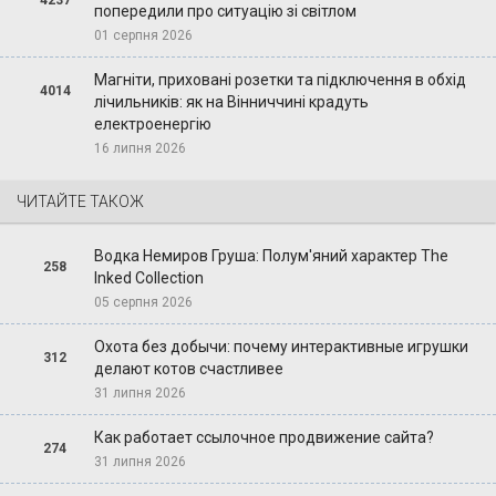
4237
попередили про ситуацію зі світлом
01 серпня 2026
Магніти, приховані розетки та підключення в обхід
4014
лічильників: як на Вінниччині крадуть
електроенергію
16 липня 2026
ЧИТАЙТЕ ТАКОЖ
Водка Немиров Груша: Полум'яний характер The
258
Inked Collection
05 серпня 2026
Охота без добычи: почему интерактивные игрушки
312
делают котов счастливее
31 липня 2026
Как работает ссылочное продвижение сайта?
274
31 липня 2026