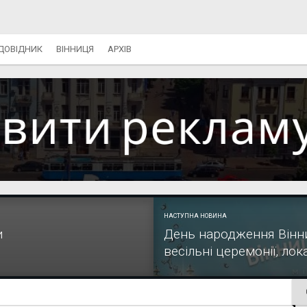
ДОВІДНИК
ВІННИЦЯ
АРХІВ
НАСТУПНА НОВИНА
и
День народження Вінни
весільні церемонії, локац