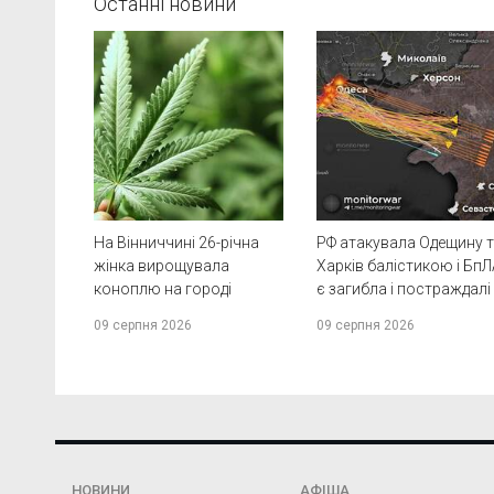
Останні новини
На Вінниччині 26-річна
РФ атакувала Одещину 
жінка вирощувала
Харків балістикою і БпЛ
коноплю на городі
є загибла і постраждалі
09 серпня 2026
09 серпня 2026
НОВИНИ
АФІША