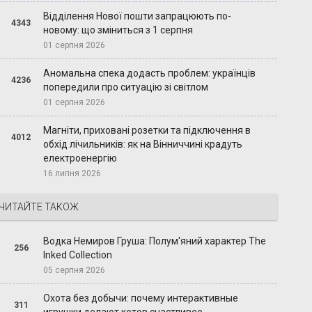
Відділення Нової пошти запрацюють по-
4343
новому: що зміниться з 1 серпня
01 серпня 2026
Аномальна спека додасть проблем: українців
4236
попередили про ситуацію зі світлом
01 серпня 2026
Магніти, приховані розетки та підключення в
4012
обхід лічильників: як на Вінниччині крадуть
електроенергію
16 липня 2026
ЧИТАЙТЕ ТАКОЖ
Водка Немиров Груша: Полум'яний характер The
256
Inked Collection
05 серпня 2026
Охота без добычи: почему интерактивные
311