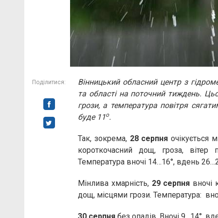
Вінницький обласний центр з гідроме
Поділитися:
та області на поточний тиждень. Цьо
грози, а температура повітря сягат
о
буде 11
.
Так, зокрема,
28 серпня
очікується мі
короткочасний дощ, гроза, вітер 
Температура вночі 14…16°, вдень 26…2
Мінлива хмарність,
29 серпня
вночі 
дощ, місцями грози. Температура: вноч
30 серпня
без опадів. Вночі 9…14°, вде