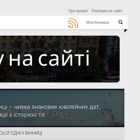
Про проект
Реклама на сайті
Моя Вінниця
ці – низка знакових ювілейних дат,
ії з історією та...
СЬОГОДНІ У ВІННИЦІ