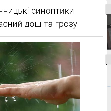
інницькі синоптики
асний дощ та грозу