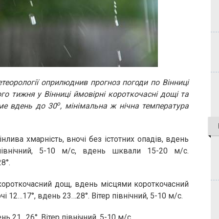
теорології оприлюднив прогноз погоди по Вінниці
го тижня у Вінниці ймовірні короткочасні дощі та
о
име вдень до 30
, мінімальна ж нічна температура
нлива хмарність, вночі без істотних опадів, вдень
північний, 5-10 м/с, вдень шквали 15-20 м/с.
8°.
короткочасний дощ, вдень місцями короткочасний
і 12…17°, вдень 23…28°. Вітер північний, 5-10 м/с.
нь 21…26°. Вітер північний, 5-10 м/с.