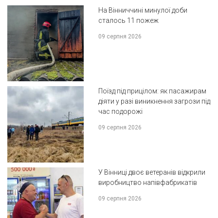
На Вінниччині минулої доби
сталось 11 пожеж
09 серпня 2026
Поїзд під прицілом: як пасажирам
діяти у разі виникнення загрози під
час подорожі
09 серпня 2026
У Вінниці двоє ветеранів відкрили
виробництво напівфабрикатів
09 серпня 2026