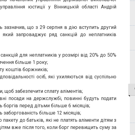
управління юстиції у Вінницькій області Андрій
ь зазначив, що з 29 серпня в дію вступить другий
, який запроваджує ряд санкцій до неплатників
санкцій для неплатників у розмірі від 20% до 50%
ичення більше 1 року;
ту коштів боржників;
дповідальності осіб, які ухиляються від суспільно
, щоб забезпечити сплату аліментів;
рівні посади на держслужбі, повинні будуть подати
ь боргів перед дітьми більше 6 місяців;
ь заборгованість більше 12 місяців;
акету до батьків, які не платять аліменти дітям з
ітям вже після того, коли борг перевищить суму за