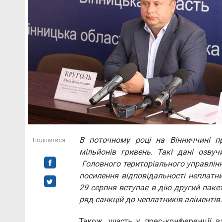
В поточному році на Вінниччині п
Поділитися:
мільйонів гривень.
Такі дані озвуч
Головного територіального управлінн
посилення відповідальності неплатни
29 серпня вступає в дію другий паке
ряд санкцій до неплатників аліментів.
Також, участь у прес-конференції 