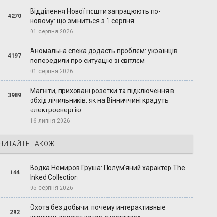
Відділення Нової пошти запрацюють по-
4270
новому: що зміниться з 1 серпня
01 серпня 2026
Аномальна спека додасть проблем: українців
4197
попередили про ситуацію зі світлом
01 серпня 2026
Магніти, приховані розетки та підключення в
3989
обхід лічильників: як на Вінниччині крадуть
електроенергію
16 липня 2026
ЧИТАЙТЕ ТАКОЖ
Водка Немиров Груша: Полум'яний характер The
144
Inked Collection
05 серпня 2026
Охота без добычи: почему интерактивные
292