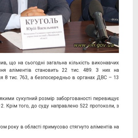
в, що на сьогодні загальна кількість виконавчих
ння аліментів становить 22 тис. 489. З них на
ся 8 тис. 763, а безпосередньо в органах ДВС – 13
 якими сукупний розмір заборгованості перевищує
12. Крім того, до суду направлено 522 протоколи, з
гом року в області примусово стягнуто аліментів на