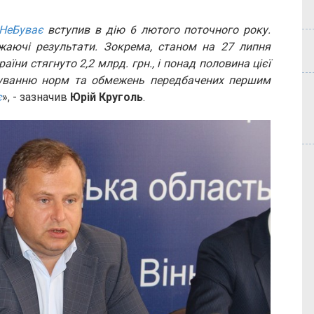
НеБуває
вступив в дію 6 лютого поточного року.
жаючі результати. Зокрема, станом на 27 липня
їни стягнуто 2,2 млрд. грн., і понад половина цієї
суванню норм та обмежень передбачених першим
є
», - зазначив
Юрій Круголь
.