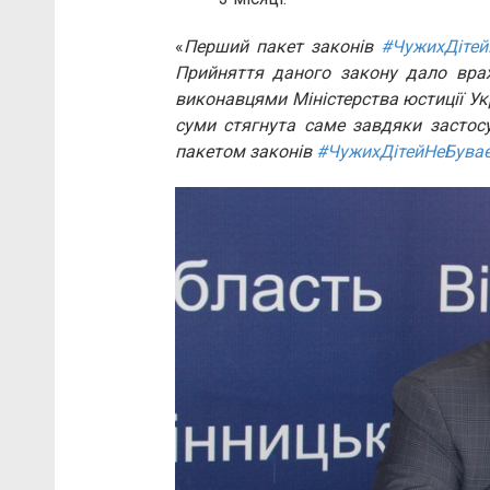
«
Перший пакет законів
#ЧужихДітей
Прийняття даного закону дало вра
виконавцями Міністерства юстиції Укра
суми стягнута саме завдяки засто
пакетом законів
#ЧужихДітейНеБува