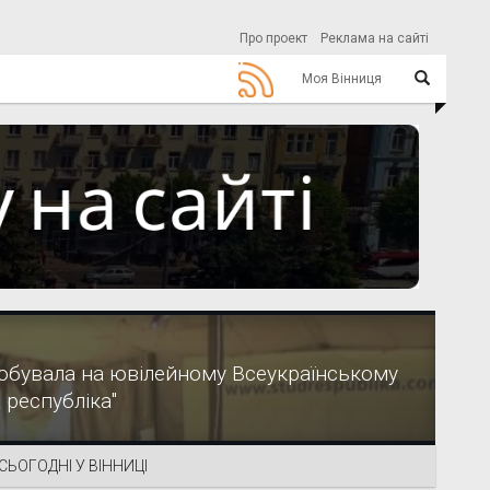
Про проект
Реклама на сайті
Моя Вінниця
обувала на ювілейному Всеукраїнському
 республіка"
СЬОГОДНІ У ВІННИЦІ