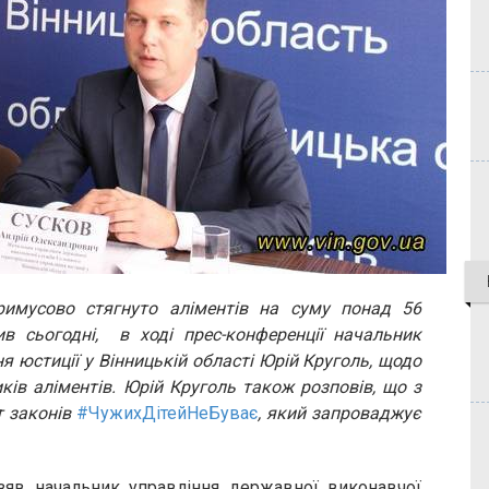
римусово стягнуто аліментів на суму понад 56
ив сьогодні, в ході прес-конференції начальник
я юстиції у Вінницькій області Юрій Круголь, щодо
ків аліментів. Юрій Круголь також розповів, що з
т законів
#ЧужихДітейНеБуває
, який запроваджує
взяв начальник управління державної виконавчої