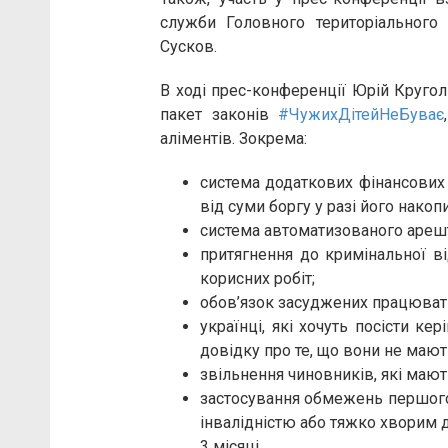
служби Головного територіального 
Сусков.
В ході прес-конференції Юрій Кругол
пакет законів
#ЧужихДітейНеБуває
аліментів. Зокрема:
система додаткових фінансових 
від суми боргу у разі його накоп
система автоматизованого ареш
притягнення до кримінальної ві
корисних робіт;
обов’язок засуджених працювати
українці, які хочуть посісти ке
довідку про те, що вони не мают
звільнення чиновників, які мают
застосування обмежень першого п
інвалідністю або тяжко хворим д
3 місяці.