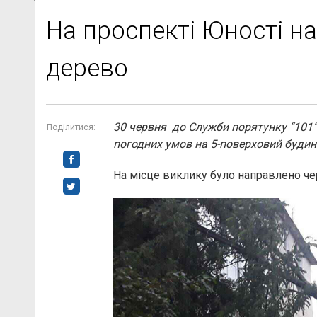
На проспекті Юності на
дерево
30 червня до Служби порятунку “101”
Поділитися:
погодних умов на 5-поверховий будино
На місце виклику було направлено че