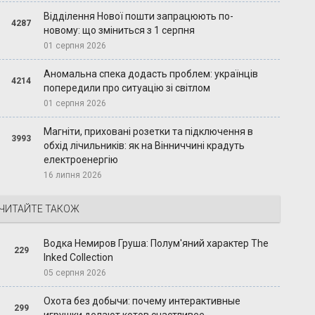
Відділення Нової пошти запрацюють по-
4287
новому: що зміниться з 1 серпня
01 серпня 2026
Аномальна спека додасть проблем: українців
4214
попередили про ситуацію зі світлом
01 серпня 2026
Магніти, приховані розетки та підключення в
3993
обхід лічильників: як на Вінниччині крадуть
електроенергію
16 липня 2026
ЧИТАЙТЕ ТАКОЖ
Водка Немиров Груша: Полум'яний характер The
229
Inked Collection
05 серпня 2026
Охота без добычи: почему интерактивные
299