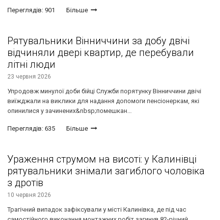
Переглядів: 901
Більше
Рятувальники Вінниччини за добу двічі
відчиняли двері квартир, де перебували
літні люди
23 червня 2026
Упродовж минулої доби бійці Служби порятунку Вінниччини двічі
виїжджали на виклики для надання допомоги пенсіонеркам, які
опинилися у зачинених&nbsp;помешкан...
Переглядів: 635
Більше
Ураження струмом на висоті: у Калинівці
рятувальники знімали загиблого чоловіка
з дротів
10 червня 2026
Трагічний випадок зафіксували у місті Калинівка, де під час
самостійного виконання монтажних робіт загинув 82-річний