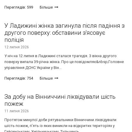
Переглядів: 599
Більше
У Ладижині жінка загинула після падіння з
другого поверху: обставини з'ясовує
поліція
12 липня 2026
У ніч на 12 липня в Ладижині сталася трагедія. З вікна другого
поверху випала 39-річна жінка. Про це повідомляє&nbsp;Головне
управління ДСНС України у Він...
Переглядів: 754
Більше
За добу на Вінниччині ліквідували шість
пожеж
11 липня 2026
Протягом минулої доби рятувальники Вінниччини ліквідували
шість пожеж, п’ять із яких виникли на відкритих територіях у
Гайсинському, Хмільницькому, Тульчинсь...