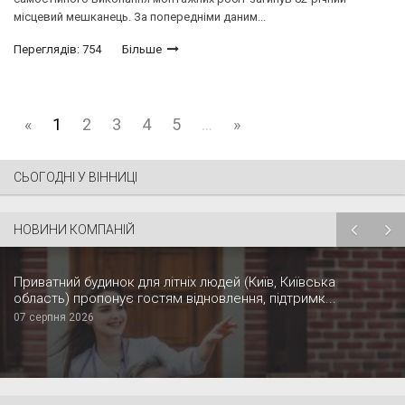
місцевий мешканець. За попередніми даним...
Переглядів: 754
Більше
«
1
2
3
4
5
...
»
СЬОГОДНІ У ВІННИЦІ
НОВИНИ КОМПАНІЙ
Приватний будинок для літніх людей (Київ, Київська
область) пропонує гостям відновлення, підтримк...
07 серпня 2026