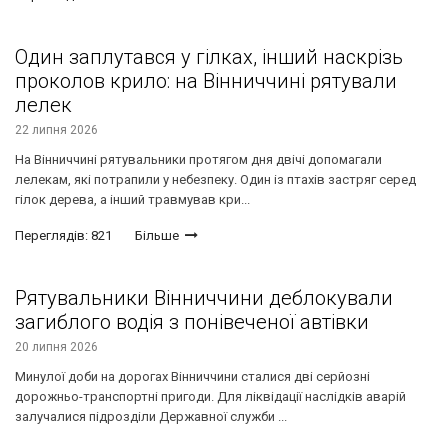
Один заплутався у гілках, інший наскрізь
проколов крило: на Вінниччині рятували
лелек
22 липня 2026
На Вінниччині рятувальники протягом дня двічі допомагали
лелекам, які потрапили у небезпеку. Один із птахів застряг серед
гілок дерева, а інший травмував кри...
Переглядів: 821
Більше
Рятувальники Вінниччини деблокували
загиблого водія з понівеченої автівки
20 липня 2026
Минулої доби на дорогах Вінниччини сталися дві серйозні
дорожньо-транспортні пригоди. Для ліквідації наслідків аварій
залучалися підрозділи Державної служби ...