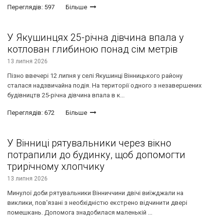
Переглядів: 597
Більше
У Якушинцях 25-річна дівчина впала у
котлован глибиною понад сім метрів
13 липня 2026
Пізно ввечері 12 липня у селі Якушинці Вінницького району
сталася надзвичайна подія. На території одного з незавершених
будівництв 25-річна дівчина впала в к...
Переглядів: 672
Більше
У Вінниці рятувальники через вікно
потрапили до будинку, щоб допомогти
трирічному хлопчику
13 липня 2026
Минулої доби рятувальники Вінниччини двічі виїжджали на
виклики, пов'язані з необхідністю екстрено відчинити двері
помешкань. Допомога знадобилася маленькій ...