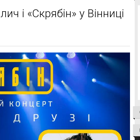
лич і «Скрябін» у Вінниці