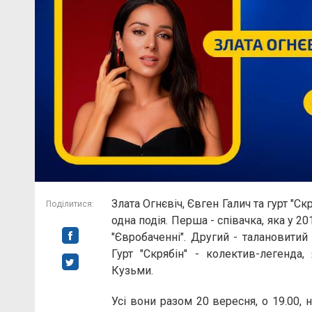
Злата Огнєвіч, Євген Галич та гурт "Скр
Поділитися:
одна подія. Перша - співачка, яка у 2
"Євробаченні". Другий - талановитий 
Гурт "Скрябін" - колектив-легенда,
Кузьми.
Усі вони разом 20 вересня, о 19.00,