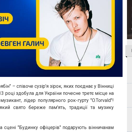
ябін" – співоче сузір’я зірок, яких поєднає у Вінниці
013 році здобула для України почесне третє місце на
музикант, лідер популярного рок-гурту "O.Torvald"!
 який свято береже пам'ять, традиції та музику
 на сцені "Будинку офіцерів" подарують вінничанам