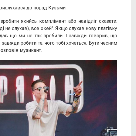
 прислухався до порад Кузьми.
 зробити якийсь комплімент або навідліг сказати:
ді не слухав), все окей". Якщо слухав нову платівку
ідав що ми не так зробили. І завжди говорив, що
 завжди робити те, чого тобі хочеться. Бути чесним
розповів музикант.