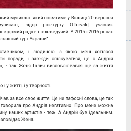
вий музикант, який співатиме у Вінниці 20 вересня
зикант, лідер рок-гурту O.Torvald, учасник
 відомий радіо- і телеведучий. У 2015 і 2016 роках
льніший гурт України".
аставником, і людиною, з якою мені хотілося
ти поради, і завжди спілкуватися, це є Андрій
н», - так Женя Галич висловлювався ще за життя
і у житті, і у творчості.
ічав за все своє життя. Це не пафосні слова, це так
б говорила про Андрія негативно. Про мене можна
ину наших артистів - теж. А Андрій був ідеальним.
озповідає Женя.