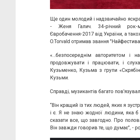
Ще один молодий і надзвичайно яскра
- Женя Галич. 34-річний рок-му
Євробачення-2017 від України, а також
O.Torvald отримав звання "Найфестива
«…безпосереднім авторитетом і н
продовжувати і працювати, і слуха
Кузьменко, Кузьма з групи «Скрябі
Кузьми.
Справді, музикантів багато пов'язувало 
“Він кращий із тих людей, яких я зустр
і є. Я не знаю жодної людини, яка 
сказати все, що завгодно. Про полов
Він завжди говорив те, що думає", - р