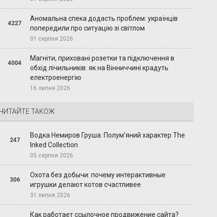
Аномальна спека додасть проблем: українців
4227
попередили про ситуацію зі світлом
01 серпня 2026
Магніти, приховані розетки та підключення в
4004
обхід лічильників: як на Вінниччині крадуть
електроенергію
16 липня 2026
ЧИТАЙТЕ ТАКОЖ
Водка Немиров Груша: Полум'яний характер The
247
Inked Collection
05 серпня 2026
Охота без добычи: почему интерактивные
306
игрушки делают котов счастливее
31 липня 2026
Как работает ссылочное продвижение сайта?