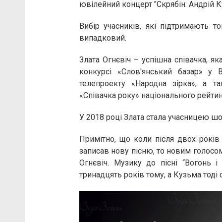
ювілейний концерт "Скрябін: Андрій 
Вибір учасників, які підтримають то
випадковий.
Злата Огнєвіч – успішна співачка, я
конкурсі «Слов'янський базар» у 
телепроекту «Народна зірка», а 
«Співачка року» національного рейтин
У 2018 році Злата стала учасницею шоу
Примітно, що коли після двох років
записав нову пісню, то новим голосо
Огнєвіч. Музику до пісні “Вогонь і
тринадцять років тому, а Кузьма тоді ск