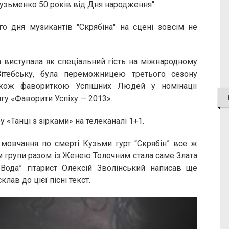
Кузьменко 50 років від Дня народження".
го дня музикантів "Скрябіна" на сцені зовсім не
ка виступала як спеціальний гість на міжнародному
Вітебську, була переможницею третього сезону
також фавориткою Успішних Людей у номінації
гу «Фаворити Успіху — 2013».
 «Танці з зірками» на телеканалі 1+1.
 мовчання по смерті Кузьми гурт “Скрябін” все ж
м групи разом із Женею Толочним стала саме Злата
 Вода” гітарист Олексій Зволінський написав ще
лав до цієї пісні текст.