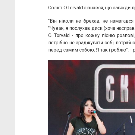
Соліст O.Torvald зізнався, що завжди
"Він ніколи не брехав, не намагався
"Чувак, я послухав диск (хоча насправ
O. Torvald - про кожну пісню розпов
потрібно не зраджувати собі, потрібно
перед самим собою. Я так і роблю", - 