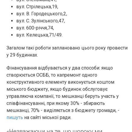
вул. Стрілецька,19,
вул. В. Городецького,2,
вул. С. Зулінського,47,
вул. 600-річчя,74,
вул. Келецька,71/49.
Загалом такі роботи заплановано цього року провести
у 29 будинках.
Фінансування відбувається у два способи: якщо
створюється ОСББ, то капремонт одного
конструктивного елементу виконується коштом
міського бюджету, якщо будинок обслуговує
управляюча компанії, то мешканці беруть участь у
співфінансуванні, при якому 30% - збирають
мешканці, 70% - виділяється з бюджету громади, -
пишуть
на сайті міської ради.
«Незважаючи на те, що щороку ми