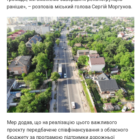
раніше», – розповів міський голова Сергій Моргунов.
Мер додав, що на реалізацію цього важливого
проєкту передбачене співфінансування з обласного
бюджету за програмою підтримки дорожньої