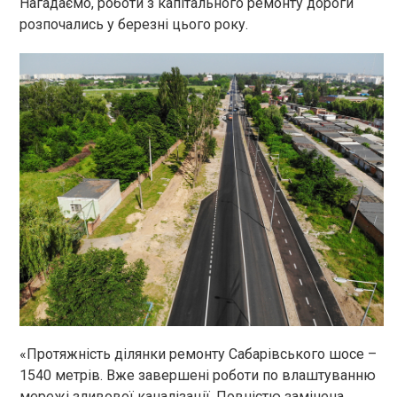
Нагадаємо, роботи з капітального ремонту дороги
розпочались у березні цього року.
«Протяжність ділянки ремонту Сабарівського шосе –
1540 метрів. Вже завершені роботи по влаштуванню
мережі зливової каналізації. Повністю замінена