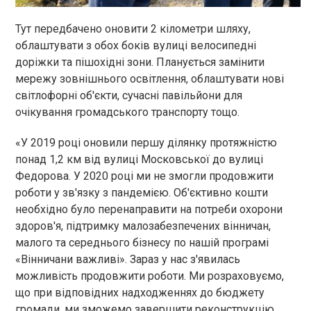
Тут передбачено оновити 2 кілометри шляху,
облаштувати з обох боків вулиці велосипедні
доріжки та пішохідні зони. Планується замінити
мережу зовнішнього освітлення, облаштувати нові
світлофорні об'єкти, сучасні павільйони для
очікування громадського транспорту тощо.
«У 2019 році оновили першу ділянку протяжністю
понад 1,2 км від вулиці Московської до вулиці
Федорова. У 2020 році ми не змогли продовжити
роботи у зв'язку з пандемією. Об'єктивно кошти
необхідно було перенаправити на потреби охорони
здоров'я, підтримку малозабезпечених вінничан,
малого та середнього бізнесу по нашій програмі
«Вінничани важливі». Зараз у нас з'явилась
можливість продовжити роботи. Ми розраховуємо,
що при відповідних надходженнях до бюджету
громади, ми зможемо завершити реконструкцію