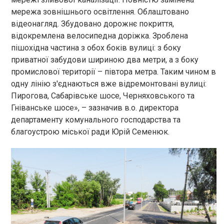
мережа зовнішнього освітлення. Облаштовано
відеонагляд. Збудовано дорожнє покриття,
відокремлена велосипедна доріжка. Зроблена
пішохідна частина з обох боків вулиці: з боку
приватної забудови шириною два метри, а з боку
промислової території – півтора метра. Таким чином в
одну лінію з'єднаються вже відремонтовані вулиці:
Пирогова, Сабарівське шосе, Черняховського та
Гніванське шосе», – зазначив в.о. директора
департаменту комунального господарства та
благоустрою міської ради Юрій Семенюк.