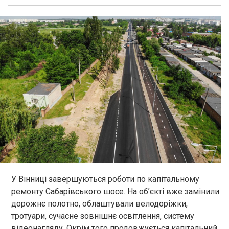
У Вінниці завершуються роботи по капітальному
ремонту Сабарівського шосе. На об’єкті вже замінили
дорожнє полотно, облаштували велодоріжки,
тротуари, сучасне зовнішнє освітлення, систему
відеонагляду. Окрім того продовжується капітальний