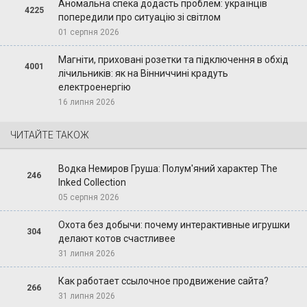
Аномальна спека додасть проблем: українців
4225
попередили про ситуацію зі світлом
01 серпня 2026
Магніти, приховані розетки та підключення в обхід
4001
лічильників: як на Вінниччині крадуть
електроенергію
16 липня 2026
ЧИТАЙТЕ ТАКОЖ
Водка Немиров Груша: Полум'яний характер The
246
Inked Collection
05 серпня 2026
Охота без добычи: почему интерактивные игрушки
304
делают котов счастливее
31 липня 2026
Как работает ссылочное продвижение сайта?
266
31 липня 2026