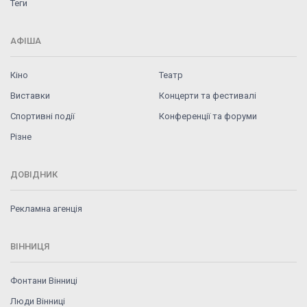
Теги
АФІША
Кіно
Театр
Виставки
Концерти та фестивалі
Спортивні події
Конференції та форуми
Різне
ДОВІДНИК
Рекламна агенція
ВІННИЦЯ
Фонтани Вінниці
Люди Вінниці