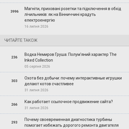
Магніти, приховані розетки та підключення в обхід
3996
лічильників: як на Вінниччині крадуть
електроенергію
16 липня 2026
ЧИТАЙТЕ ТАКОЖ
Водка Немиров Груша: Полум'яний характер The
236
Inked Collection
05 серпня 2026
Охота без добычи: почему интерактивные игрушки
303
делают котов счастливее
31 липня 2026
Как работает ссылочное продвижение сайта?
266
31 липня 2026
Почему своевременная диагностика турбины
293
помогает избежать дорогого ремонта двигателя