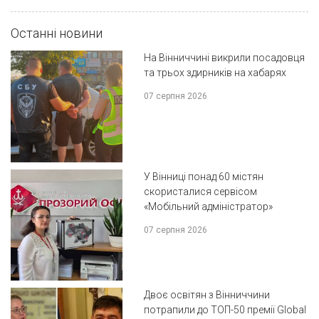
Останні новини
На Вінниччині викрили посадовця
та трьох здирників на хабарях
07 серпня 2026
У Вінниці понад 60 містян
скористалися сервісом
«Мобільний адміністратор»
07 серпня 2026
Двоє освітян з Вінниччини
потрапили до ТОП-50 премії Global